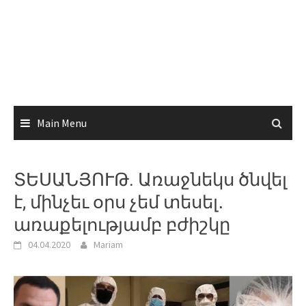
Main Menu
ՏԵՍԱՆՅՈՒԹ. Առաջնեկս ծնվել
է, մինչեւ օրս չեմ տեսել․
առաքելությամբ բժիշկը
04.04.2020
Mariam