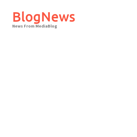
Skip
to
BlogNews
content
News From MediaBlog