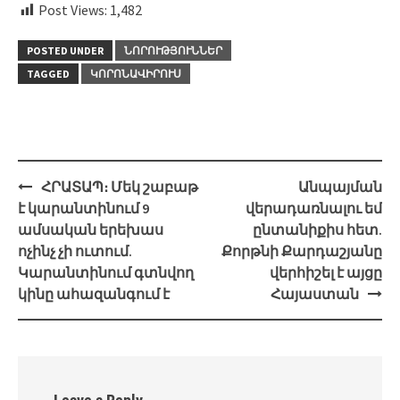
Post Views:
1,482
POSTED UNDER
ՆՈՐՈՒԹՅՈՒՆՆԵՐ
TAGGED
ԿՈՐՈՆԱՎԻՐՈՒՍ
Post
ՀՐԱՏԱՊ։ Մեկ շաբաթ
Անպայման
navigation
է կարանտինում 9
վերադառնալու եմ
ամսական երեխաս
ընտանիքիս հետ.
ոչինչ չի ուտում.
Քորթնի Քարդաշյանը
Կարանտինում գտնվող
վերհիշել է այցը
կինը ահազանգում է
Հայաստան