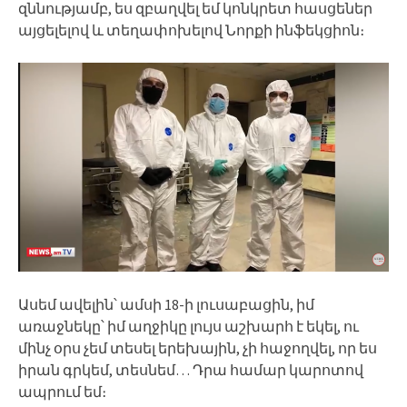
զննությամբ, ես զբաղվել եմ կոնկրետ հասցեներ
այցելելով և տեղափոխելով Նորքի ինֆեկցիոն։
Ասեմ ավելին՝ ամսի 18-ի լուսաբացին, իմ
առաջնեկը՝ իմ աղջիկը լույս աշխարհ է եկել, ու
մինչ օրս չեմ տեսել երեխային, չի հաջողվել, որ ես
իրան գրկեմ, տեսնեմ… Դրա համար կարոտով
ապրում եմ։