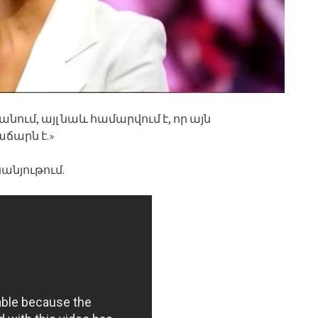
նում, այլ նաև համարվում է, որ այն
ճարն է.»
անյութում.