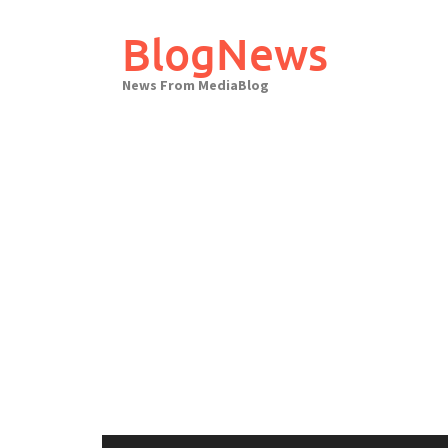
Skip
to
BlogNews
content
News From MediaBlog