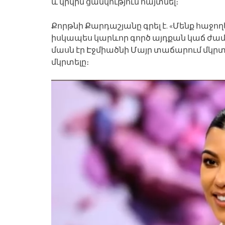
և կրկին ցանկություն հայտնել։
Քորթնի Քարդաշյանը գրել է. «Մենք հաջող
իսկապես կարևոր գործ այդքան կաճ ժ
մասն էր Էջմիածնի Մայր տաճարում մկրտե
մկրտելը։