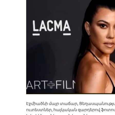
Էջմիածնի մայր տաճար, Ցեղասպանությա
ուտեստներ, հայկական զարդերով ֆոտոս