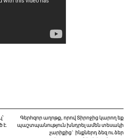
լ՝
Գերհզոր աղոթք, որով Տիրոջից կարող եք
 է.
պաշտպանություն խնդրել ամեն տեսակի
չարիքից` ինքներդ ձեզ ու ձեր