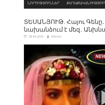
ՆՈՐՈՒԹՅՈՒՆՆԵՐ
ՔԱՂԱՔԱԿԱՆՈՒԹՅՈՒ
ՏԵՍԱՆՅՈՒԹ. Հայու Գենը․
նախանձում է մեզ․ Անխն
06.04.2020
Mariam