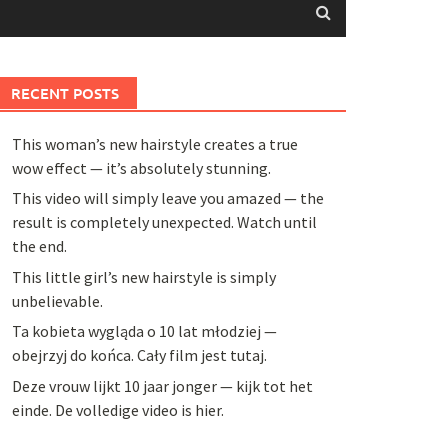
RECENT POSTS
This woman’s new hairstyle creates a true
wow effect — it’s absolutely stunning.
This video will simply leave you amazed — the
result is completely unexpected. Watch until
the end.
This little girl’s new hairstyle is simply
unbelievable.
Ta kobieta wygląda o 10 lat młodziej —
obejrzyj do końca. Cały film jest tutaj.
Deze vrouw lijkt 10 jaar jonger — kijk tot het
einde. De volledige video is hier.