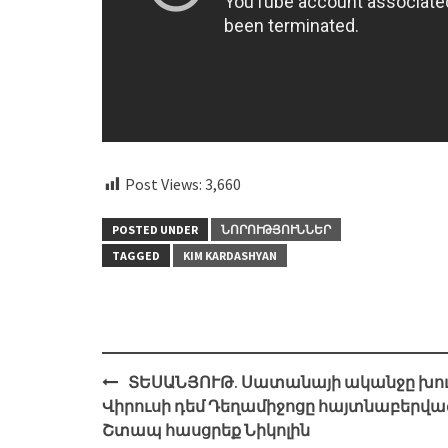
Post Views:
3,660
POSTED UNDER
ՆՈՐՈՒԹՅՈՒՆՆԵՐ
TAGGED
KIM KARDASHYAN
Post
ՏԵՍԱՆՅՈՒԹ. Սատանայի ականջը խու
navigation
Վիրուսի դեմ Դեղամիջոցը հայտնաբերված
Շտապ հասցրեք Նիկոլին