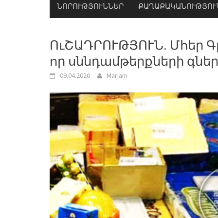
ՆՈՐՈՒԹՅՈՒՆՆԵՐ
ՔԱՂԱՔԱԿԱՆՈՒԹՅՈՒ
ՈւՇԱԴՐՈՒԹՅՈՒՆ. Մհեր Գ
որ սննդամթերքների գնե
09.04.2020
Mariam