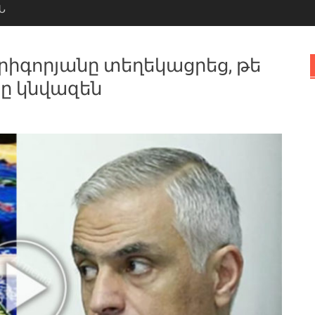
Ն
րիգորյանը տեղեկացրեց, թե
րը կնվազեն