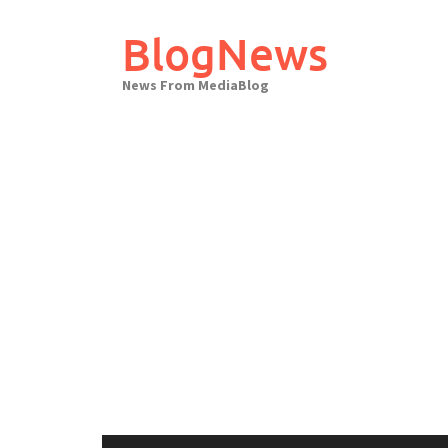
Skip
to
BlogNews
content
News From MediaBlog