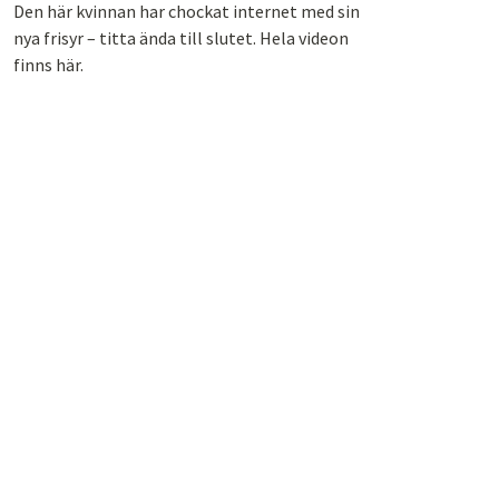
Den här kvinnan har chockat internet med sin
nya frisyr – titta ända till slutet. Hela videon
finns här.