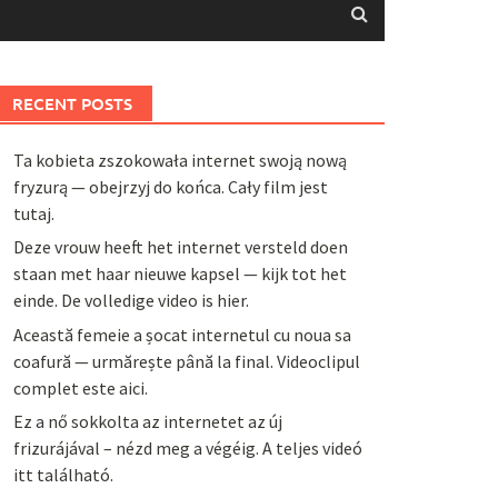
RECENT POSTS
Ta kobieta zszokowała internet swoją nową
fryzurą — obejrzyj do końca. Cały film jest
tutaj.
Deze vrouw heeft het internet versteld doen
staan met haar nieuwe kapsel — kijk tot het
einde. De volledige video is hier.
Această femeie a șocat internetul cu noua sa
coafură — urmărește până la final. Videoclipul
complet este aici.
Ez a nő sokkolta az internetet az új
frizurájával – nézd meg a végéig. A teljes videó
itt található.