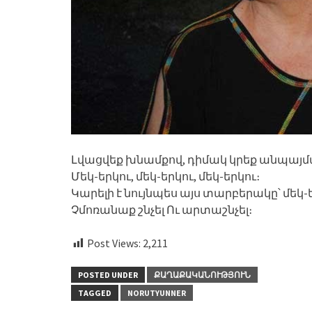
Լվացվեք խնամքով, դիմակ կրեք անպայմա
Մեկ-երկու, մեկ-երկու, մեկ-երկու։
Կարելի է նույնպես այս տարբերակը՝ մեկ-ե
Չմոռանաք շնչել Ու արտաշնչել։
Post Views:
2,211
POSTED UNDER
ՔԱՂԱՔԱԿԱՆՈՒԹՅՈՒՆ
TAGGED
NORUTYUNNER