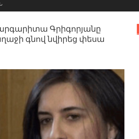
Ն
Մարգարիտա Գրիգորյանը
աղաջի գնով նվիրեց փեսա