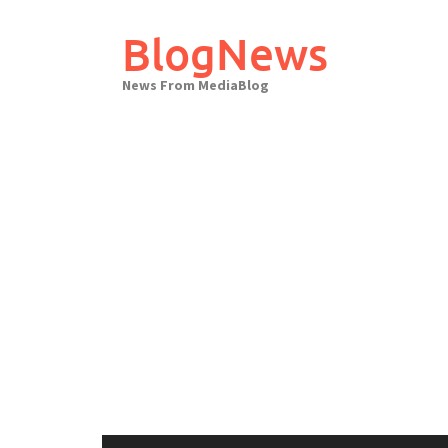
Skip
to
BlogNews
content
News From MediaBlog