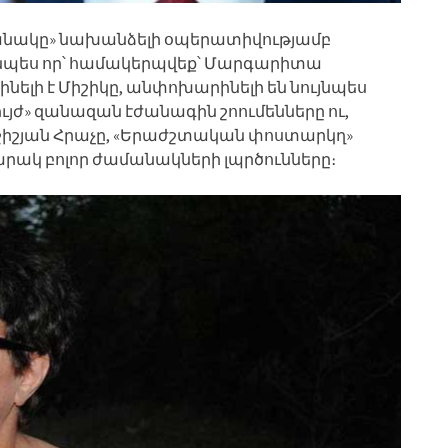
ամանակը» նախանձելի օպերատիվությամբ
այնպես որ՝ համակերպվեք՝ Մարգարիտա
ելի է Միշիկը, անփոխարինելի են նույնպես
յժ» զանազան էժանագին շոումենները ու,
շիշյան Հրաչը, «Երաժշտական փոստարկղ»
րակ բոլոր ժամանակների լպրծունները։