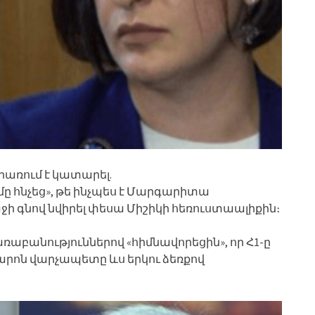
գրառում է կատարել.
ն մը հնչեց», թե ինչպես է Մարգարիտա
ջի գնով նվիրել փեսա Միշիկի հեռուստաալիքին։
աբանություններով «հիմնավորեցին», որ Հ1-ը
պարոն վարչապետը ևս երկու ձեռքով