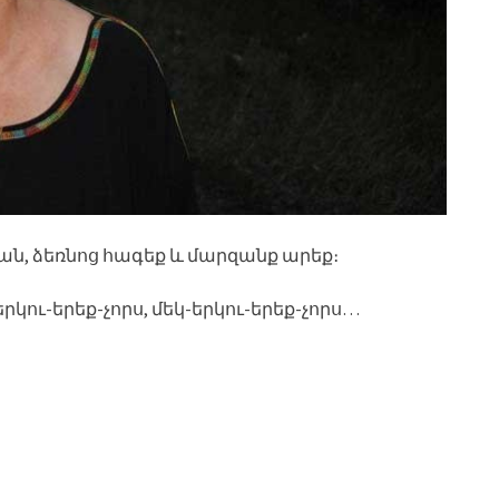
ն, ձեռնոց հագեք և մարզանք արեք։
րկու-երեք-չորս, մեկ-երկու-երեք-չորս…