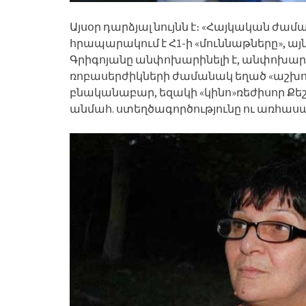
Այսօր դարձյալ նույնն է։ «Հայկական ժ
հրապարակում է Հ1-ի «մուննաթները», 
Գրիգոյանը անփոխարինելի է, անփոխարին
ռոբասերժիկների ժամանակ եղած «աշխու
բնականաբար, եզակի «կինո»ռեժիսոր Քե
անմահ. ստեղծագործությունը ու առհասա