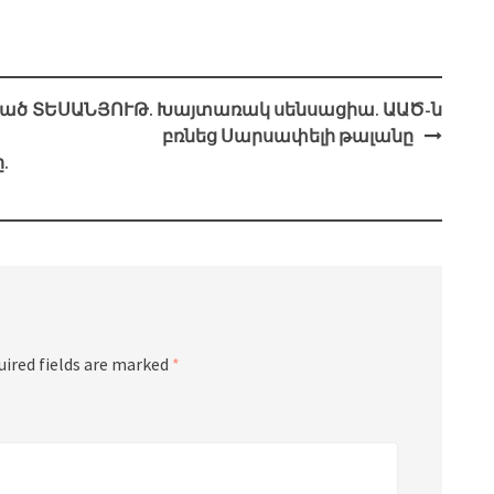
ված
ՏԵՍԱՆՅՈՒԹ. Խայտառակ սենսացիա. ԱԱԾ-ն
բռնեց Սարսափելի թալանը
.
uired fields are marked
*