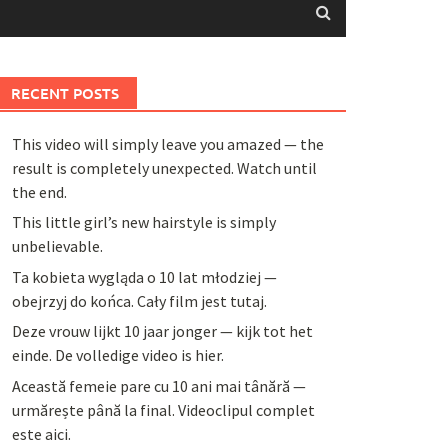
RECENT POSTS
This video will simply leave you amazed — the
result is completely unexpected. Watch until
the end.
This little girl’s new hairstyle is simply
unbelievable.
Ta kobieta wygląda o 10 lat młodziej —
obejrzyj do końca. Cały film jest tutaj.
Deze vrouw lijkt 10 jaar jonger — kijk tot het
einde. De volledige video is hier.
Această femeie pare cu 10 ani mai tânără —
urmărește până la final. Videoclipul complet
este aici.