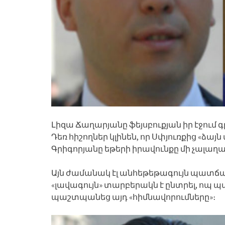
Լիզա Ճաղարյանը ֆեյսբուքյան իր էջում 
Դեռ հիշողներ կլինեն, որ Սփյուռքից «ձայ
Գրիգորյանը եթերի իրավունքը մի չալաղա
Այն ժամանակ էլ անհեթեթագույն պատճառ
«լավագույն» տարբերակն է ընտրել, ոպ 
պաշտպանեց այդ «հիմնավորումները»։