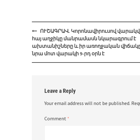
Post
ՈՒՇԱԳՐԱՎ. Կորոնավիրուսով վարակ
navigation
հայ աղջիկը մանրամասն նկարագրում է
ախտանիշները և իր առողջական վիճակը
նրա մոտ վարակի 9-րդ օրն է
Leave a Reply
Your email address will not be published.
Req
Comment
*