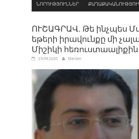
ՆՈՐՈՒԹՅՈՒՆՆԵՐ
ՔԱՂԱՔԱԿԱՆՈՒԹՅՈՒ
ՈՒՇԱԳՐԱՎ. Թե ինչպես 
եթերի իրավունքը մի չալ
Միշիկի հեռուստաալիքին
19.04.2020
Mariam