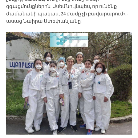
զգացմունքներին: Ասեմ նույնպես, որ ունենք
ժամանակի պակաս, 24 ժամը չի բավարարում»,-
ասաց Նաիրա Ստեփանյանը: