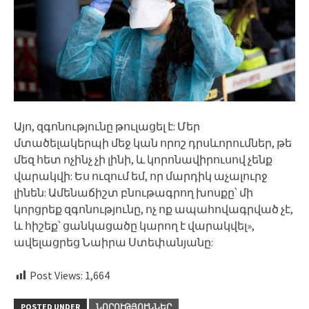
Այո, զգոնությունը թուլացել է: Մեր
մտածելակերպի մեջ կան որոշ դրսևորումներ, թե
մեզ հետ ոչինչ չի լինի, և կորոնավիրուսով չենք
վարակվի: Ես ուզում եմ, որ մարդիկ աչալուրջ
լինեն: Ամենաճիշտ բնութագրող խոսքը՝ մի
կորցրեք զգոնությունը, ոչ ոք ապահովագրված չէ,
և հիշեք՝ ցանկացածը կարող է վարակվել»,
ավելացրեց Նաիրա Ստեփանյանը:
Post Views:
1,664
POSTED UNDER
ՆՈՐՈՒԹՅՈՒՆՆԵՐ