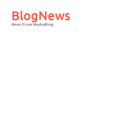
Skip
to
BlogNews
content
News From MediaBlog