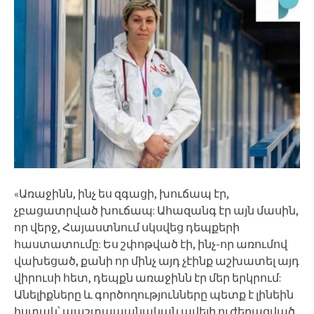
«Առաջինն, ինչ ես զգացի, խուճապ էր,
չբացատրված խուճապ: Ահազանգ էր այն մասին,
որ վերջ, Հայաստնում սկսվեց դեպքերի
հաստատումը: Ես շփոթված էի, ինչ-որ առումով
վախեցած, քանի որ մինչ այդ չէինք աշխատել այդ
վիրուսի հետ, դեպքն առաջինն էր մեր երկրում:
Անելիքները և գործողությունները պետք է լինեին
հստակ՝ պաշտապանական ավելի ուժեղացված