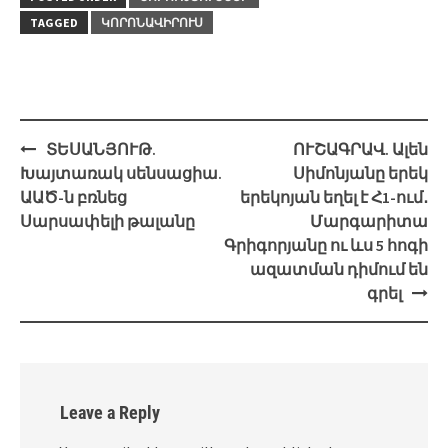
TAGGED
ԿՈՐՈՆԱՎԻՐՈՒՍ
Post
ՏԵՍԱՆՅՈՒԹ.
ՈՒՇԱԳՐԱՎ. Ալեն
navigation
Խայտառակ սենսացիա.
Սիմոնյանը երեկ
ԱԱԾ-ն բռնեց
երեկոյան եղել է Հ1-ում․
Սարսափելի թալանը
Մարգարիտա
Գրիգորյանը ու ևս 5 հոգի
ազատման դիմում են
գրել
Leave a Reply