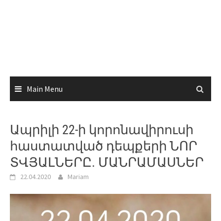
Main Menu
Ապրիլի 22-ի կորոնավիրուսի
հաստատված դեպքերի ՆՈՐ
ՏՎՅԱԼՆԵՐԸ. ՄԱՆՐԱՄԱՍՆԵՐ
22.04.2020
Mariam