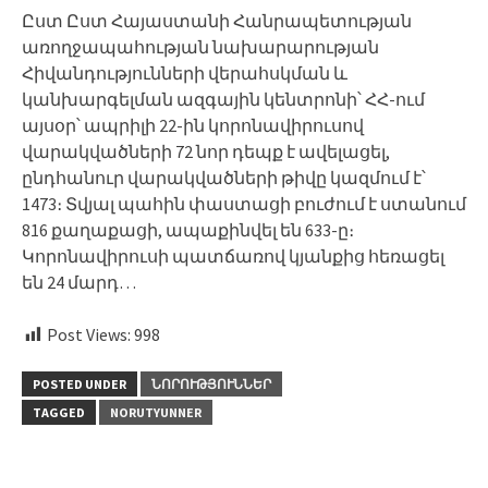
Ըստ Ըստ Հայաստանի Հանրապետության
առողջապահության նախարարության
Հիվանդությունների վերահսկման և
կանխարգելման ազգային կենտրոնի՝ ՀՀ-ում
այսօր՝ ապրիլի 22-ին կորոնավիրուսով
վարակվածների 72 նոր դեպք է ավելացել,
ընդհանուր վարակվածների թիվը կազմում է՝
1473։ Տվյալ պահին փաստացի բուժում է ստանում
816 քաղաքացի, ապաքինվել են 633-ը։
Կորոնավիրուսի պատճառով կյանքից հեռացել
են 24 մարդ…
Post Views:
998
POSTED UNDER
ՆՈՐՈՒԹՅՈՒՆՆԵՐ
TAGGED
NORUTYUNNER