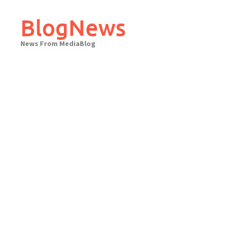
Skip
to
BlogNews
content
News From MediaBlog