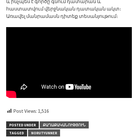
և ինչպես է գործը գնում դատարան և
հաստատվում վերջնական դատական ակտ։
Առավել մանրամասն դիտեք տեսանյութում։
Post Views:
1,516
POSTED UNDER
ՔԱՂԱՔԱԿԱՆՈՒԹՅՈՒՆ
TAGGED
NORUTYUNNER