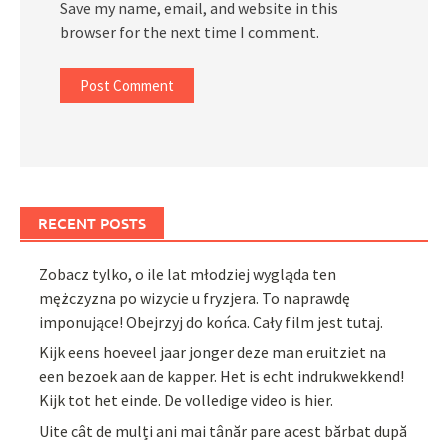
Save my name, email, and website in this
browser for the next time I comment.
RECENT POSTS
Zobacz tylko, o ile lat młodziej wygląda ten
mężczyzna po wizycie u fryzjera. To naprawdę
imponujące! Obejrzyj do końca. Cały film jest tutaj.
Kijk eens hoeveel jaar jonger deze man eruitziet na
een bezoek aan de kapper. Het is echt indrukwekkend!
Kijk tot het einde. De volledige video is hier.
Uite cât de mulți ani mai tânăr pare acest bărbat după