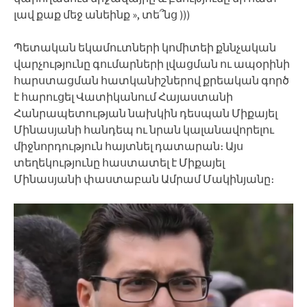
լավ քաք մեջ անեինք », տե՞նց )))
Պետական եկամուտների կոմիտեի քննչական
վարչությունը գումարների լվացման ու ապօրինի
հարստացման հատկանիշներով քրեական գործ
է հարուցել Վատիկանում Հայաստանի
Հանրապետության նախկին դեսպան Միքայել
Մինասյանի հանդեպ ու նրան կալանավորելու
միջնորդություն հայտնել դատարան։ Այս
տեղեկությունը հաստատել է Միքայել
Մինասյանի փաստաբան Ամրամ Մակինյանը։