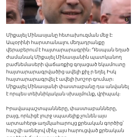
Միքայել Մինասյանը հետախուզման մեջ է:
Ապօրինի հարստանալու մեղադրանքը
վերաբերում է հայտարարագրին։ Դեսպան եղած
ժամանակ Միքայել Մինասյանին պատկանող
բաժնեմասերի վաճառքից գոյացած եկամուտը
հայտարարագրվածից ավելի քիչ ր եղել. Իսկ
հայտարարագրվել է ավելի խոշոր գումար։
Միքայել Մինասյանի փաստաբանը դա անվանել
է որպես տեխնիկական սխալմունք, վրիպակ։
Իրավապաշտպանները, փաստաբանները,
բայց, որևիցէ լուրջ սպասելիք չունեն այս
արտահերթ աղմկահարույց քրեական գործից՝
հաշվի առնելով մինչ այս հարուցված քրեական