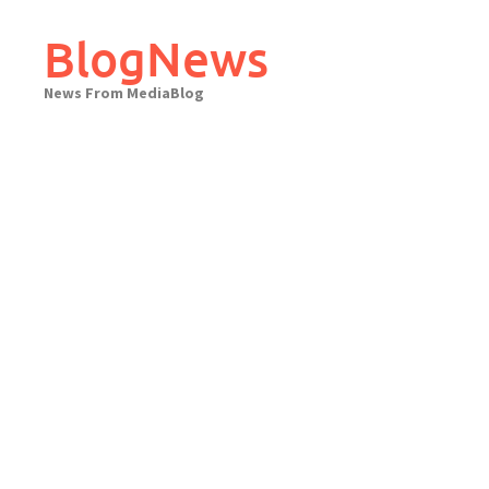
Skip
to
BlogNews
content
News From MediaBlog