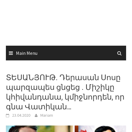
Main Menu
ՏԵՍԱՆՅՈՒԹ. Դերասան Սոսը
պարզապես ցնցեց . Միշիկը
կհիվանդանա, կմիջնորդեն, որ
գնա Վատիկան…
23.04.2020
Mariam