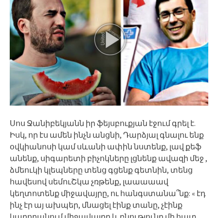
Սոս Ջանիբեկյանն իր ֆեյսբուքյան էջում գրել է.
Իսկ, որ էս ամեն ինչն անցնի, Դարձյալ գնալու ենք
օվկիանոսի կամ սևանի ափին նստենք, լավ քեֆ
անենք, սիգարետի բիչոկները լցնենք ավազի մեջ ,
ձմեուկի կլեպները տենց գցենք գետնին, տենց
հավեսով սեմուՇկա չռթենք, լաաաաավ
կեղտոտենք միջավայրը, ու հանգստանա՞նք: « էդ
ինչ էր այ ախպեր, մնացել էինք տանը, չէինք
կարողանում միջավայրը և բնությունը մի հատ