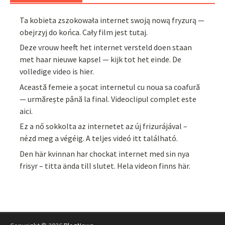
Ta kobieta zszokowała internet swoją nową fryzurą —
obejrzyj do końca. Cały film jest tutaj.
Deze vrouw heeft het internet versteld doen staan
met haar nieuwe kapsel — kijk tot het einde. De
volledige video is hier.
Această femeie a șocat internetul cu noua sa coafură
— urmărește până la final. Videoclipul complet este
aici.
Ez a nő sokkolta az internetet az új frizurájával –
nézd meg a végéig. A teljes videó itt található.
Den här kvinnan har chockat internet med sin nya
frisyr – titta ända till slutet. Hela videon finns här.