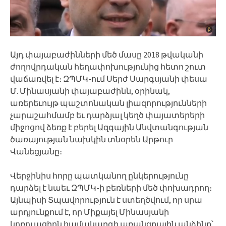
Այդ փայաբաժինների մեծ մասը 2018 թվականի
ժողովրդական հեղափոխությունից հետո շուտ
վաճառվել է։ ԶՊՄԿ-ում Սերժ Սարգսյանի փեսա
Մ. Մինասյանի փայաբաժինն, օրինակ,
առերեւույթ պաշտոնական լիազորությունների
չարաշահմամբ եւ դարձյալ կեղծ փայատերերի
միջոցով ձեռք է բերել Ազգային Անվտանգության
ծառայության նախկին տնօրեն Արթուր
Վանեցյանը։
Վերջինիս հորը պատկանող ընկերությունը
դարձել է նաեւ ԶՊՄԿ-ի բեռների մեծ փոխադրող։
Այնպիսի Տպավորություն է ստեղծվում, որ սրա
արդյունքում է, որ Միքայել Մինասյանի
կոռուպցիոն համակարգի առանցքային անձինք՝