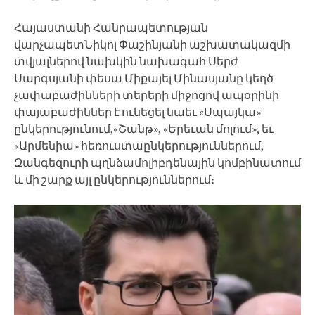
Հայաստանի Հանրապետության
վարչապետՆիկոլ Փաշինյանի աշխատակազմի
տվյալներով նախկին նախագահ Սերժ
Սարգսյանի փեսա Միքայել Մինասյանը կեղծ
չափաբաժինների տերերի միջոցով ապօրինի
փայաբաժիններ է ունեցել նաեւ «Սպայկա»
ընկերությունում,«Շանթ», «Երեւան մոլում», եւ
«Արմենիա» հեռուստաընկերություններում,
Զանգեզուրի պղնձամոլիբդենային կոմբինատում
և մի շարք այլ ընկերություններում։