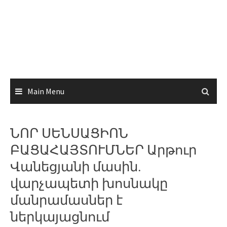
Main Menu
ՆՈՐ ՍԵՆՍԱՑԻՈՆ
ԲԱՑԱՀԱՅՏՈՒՄՆԵՐ Արթուր
Վանեցյանի մասին.
վարչապետի խոսնակը
մանրամասներ է
ներկայացնում