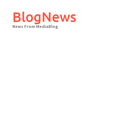
Skip
to
BlogNews
content
News From MediaBlog