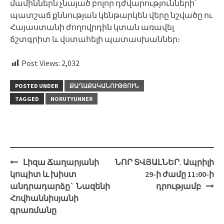
մամիններն չնայած բոլոր դժվարությունների՝
պատշաճ քննության կենթարկեն վերը նշվածը ու
Հայաստանի ժողովրդին կտան առավել
ճշտգրիտ և վստահելի պատասխաններ։
Post Views:
2,032
POSTED UNDER
ՔԱՂԱՔԱԿԱՆՈՒԹՅՈՒՆ
TAGGED
NORUTYUNNER
Post
Լիզա Ճաղարյանի
ՆՈՐ ՏՎՅԱԼՆԵՐ. Ապրիլի
navigation
կոպիտ և խիստ
29-ի ժամը 11։00-ի
անդրադարձը` Նազենի
դրությամբ
Հովհաննիսյանի
գրառմանը