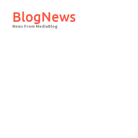
Skip
to
BlogNews
content
News From MediaBlog