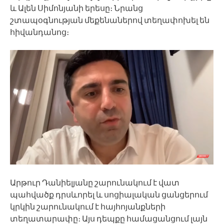
և Ալեն Սիմոնյանի երեսը։ Նրանց
շտապօգնության մեքենաներով տեղափոխել են
հիվանդանոց։
Արթուր Դանիելյանը շարունակում է վատ
պահվածք դրսևորել և սոցիալական ցանցերում
կրկին շարունակում է հայհոյանքների
տեղատարափը։ Այս դեպքը համացանցում լայն