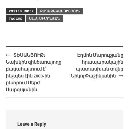
POSTED UNDER
ՔԱՂԱՔԱԿԱՆՈՒԹՅՈՒՆ
TAGGED
ԱԼԵՆ ՍԻՄՈՆՅԱՆ
Post
ՏԵՍԱՆՅՈՒԹ։
Էդմոն Մարուքյանը
navigation
Նախկին զինծառայողը
հրապարակային
բացահայտում է՝
պատասխան տվեց
ինչպես էին 2008-ին
Նիկոլ Փաշինյանին
ընտրում Սերժ
Սարգսյանին
Leave a Reply