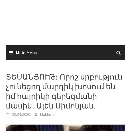
Main Menu
ՏԵՍԱՆՅՈՒԹ։ Որոշ սրբություն
չունեցող մարդիկ խոսում են
իմ հայրիկի գերեզմանի
մասին․ Ալեն Սիմոնյան.
29.04.2020
Makhmur