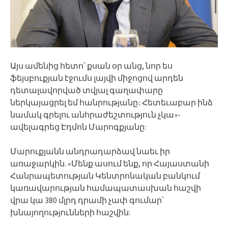
Այս ամենից հետո՝ քսան օր անց, նոր ես
ֆեյսբուքյան էջումս լայվի միջոցով արդեն
դետալավորված տվյալ գաղափարը
ներկայացրել եմ հանրությանը։ Հետեւաբար ինձ
նամակ գրելու անհրաժեշտություն չկա»-
ավելագրեց Էդմոն Մարոգքյանը:
Մարուքյանն անդրադարձավ նաեւ իր
առաջարկին. «Մենք ասում ենք, որ Հայաստանի
Հանրապետության Կենտրոնական բանկում
կառավարության համապատասխան հաշվի
վրա կա 380 մլրդ դրամի չափ գումար՝
խնայողությունների հաշվին: