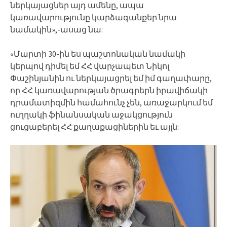
ներկայացներ այդ ամենը, ապա
կառավարությունը կարձագանքեր նրա
նամակին»,-ասաց նա:
«Մարտի 30-ին ես պաշտոնական նամակի
կերպով դիմել եմ ՀՀ վարչապետ Նիկոլ
Փաշինյանին ու ներկայացրել եմ իմ գաղափարը,
որ ՀՀ կառավարության ծրագրերն իրավիճակի
դրամատիզմին համահունչ չեն, առաջարկում եմ
ուղղակի ֆինանսական աջակցություն
ցուցաբերել ՀՀ քաղաքացիներին եւ այլն: