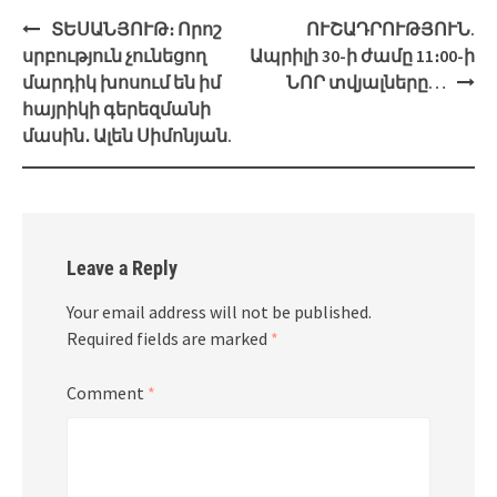
Post
ՏԵՍԱՆՅՈՒԹ։ Որոշ
ՈՒՇԱԴՐՈՒԹՅՈՒՆ.
navigation
սրբություն չունեցող
Ապրիլի 30-ի ժամը 11։00-ի
մարդիկ խոսում են իմ
ՆՈՐ տվյալները…
հայրիկի գերեզմանի
մասին․ Ալեն Սիմոնյան.
Leave a Reply
Your email address will not be published.
Required fields are marked
*
Comment
*