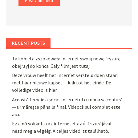
RECENT POSTS
Ta kobieta zszokowała internet swoją nową fryzurą —
obejrzyj do końca. Cały film jest tutaj.
Deze vrouw heeft het internet versteld doen staan
met haar nieuwe kapsel — kijk tot het einde. De
volledige video is hier.
Această femeie a șocat internetul cu noua sa coafură
— urmărește până la final. Videoclipul complet este
aici.
Ez a nő sokkolta az internetet az új frizurájával –
nézd meg a végéig. A teljes videó itt található.