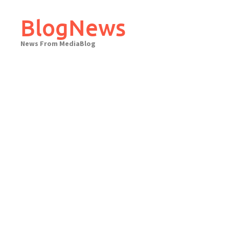
Skip
to
BlogNews
content
News From MediaBlog