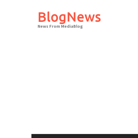
Skip
to
BlogNews
content
News From MediaBlog