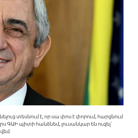
ւց տեսնում է, որ սա փոս է փորում, հարցնում
ծերս ԳԱԻ պիտի հանձնեմ, լուսանկար են ուզել՝
վեմ: