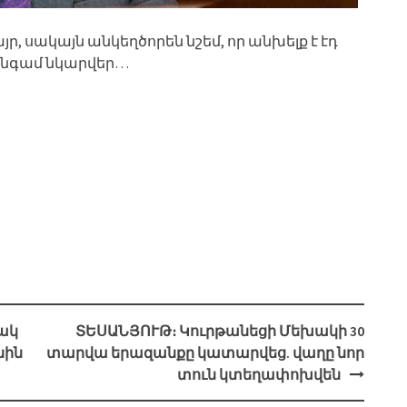
ր, սակայն անկեղծորեն նշեմ, որ անխելք է էդ
 անգամ նկարվեր…
ակ
ՏԵՍԱՆՅՈՒԹ։ Կուրթանեցի Մեխակի 30
նին
տարվա երազանքը կատարվեց. վաղը նոր
տուն կտեղափոխվեն