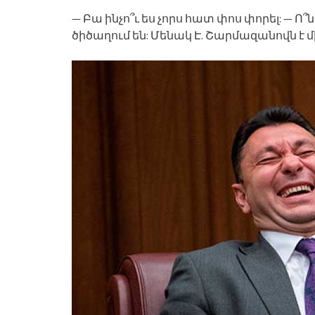
— Բա ինչո՞ւ ես չորս հատ փոս փորել: — Ո՞ն
ծիծաղում են: Մենակ Է. Շարմազանովն է մի