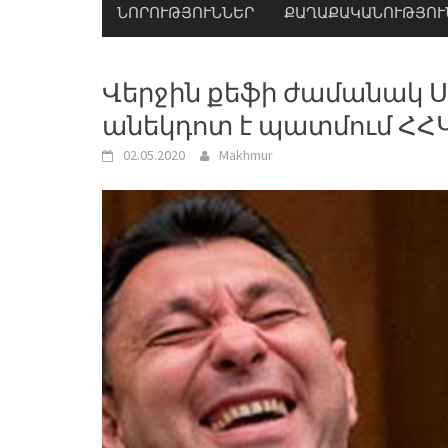
ՆՈՐՈՒԹՅՈՒՆՆԵՐ
ՔԱՂԱՔԱԿԱՆՈՒԹՅՈՒ
Վերջին քեֆի ժամանակ Ս
անեկդոտ է պատմում ՀՀ
02.05.2020
Makhmur