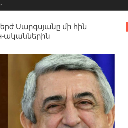
Ն
երժ Սարգսյանը մի հին
Կ-ականներին