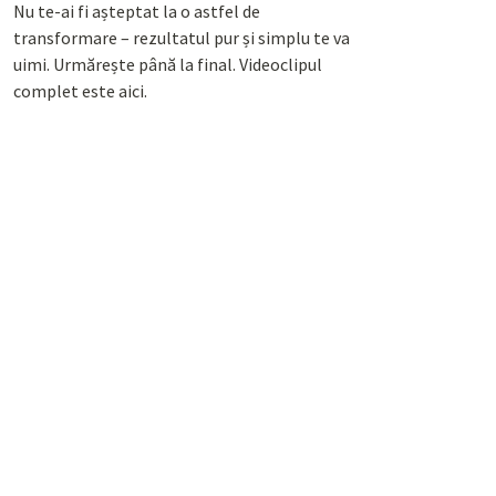
Nu te-ai fi așteptat la o astfel de
transformare – rezultatul pur și simplu te va
uimi. Urmărește până la final. Videoclipul
complet este aici.