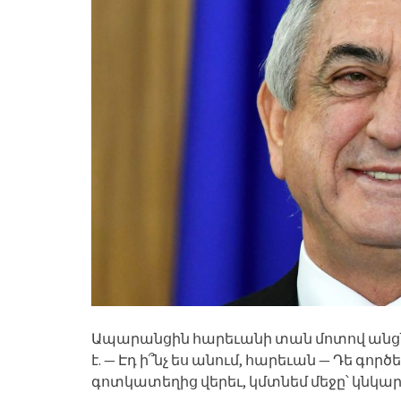
Ապարանցին հարեւանի տան մոտով անցնելո
է. — Էդ ի՞նչ ես անում, հարեւան — Դե գոր
գոտկատեղից վերեւ, կմտնեմ մեջը՝ կնկար