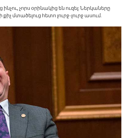
ց ինչու, չորս օրինակից են ուզել: Ներկաները
 քիչ մտածելուց հետո լուրջ-լուրջ ասում.