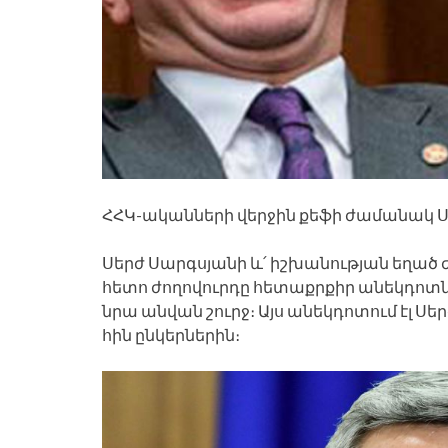
ՀՀԿ-ականների վերջին քեֆի ժամանակ Ս
Սերժ Սարգսյանի և՛ իշխանության եղած 
հետո ժողովուրդը հետաքրքիր անեկդոտներ
նրա անվան շուրջ։ Այս անեկդոտում էլ Ս
հին ընկերներին։