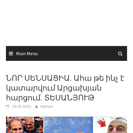
Main Menu
ՆՈՐ ՍԵՆՍԱՑԻԱ. Ահա թե ինչ է
կատարվում Արցախյան
հարցում. ՏԵՍԱՆՅՈՒԹ
04.05.2020
Mariam