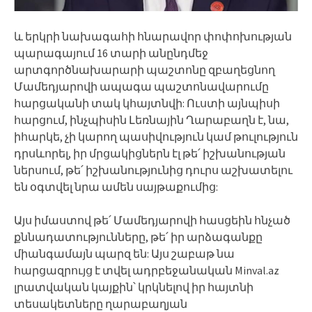
և երկրի նախագահի հնարավոր փոփոխության
պարագայում 16 տարի անընդմեջ
արտգործնախարարի պաշտոնը զբաղեցնող
Մամեդյարովի ապագա պաշտոնավարումը
հարցականի տակ կհայտնվի: Ուստի այնպիսի
հարցում, ինչպիսին Լեռնային Ղարաբաղն է, նա,
իհարկե, չի կարող պասիվություն կամ թուլություն
դրսևորել, իր մրցակիցներն էլ թե՛ իշխանության
ներսում, թե՛ իշխանությունից դուրս աշխատելու
են օգտվել նրա ամեն սայթաքումից:
Այս իմաստով թե՛ Մամեդյարովի հասցեին հնչած
քննադատությունները, թե՛ իր արձագանքը
միանգամայն պարզ են: Այս շաբաթ նա
հարցազրույց է տվել ադրբեջանական Minval.az
լրատվական կայքին՝ կրկնելով իր հայտնի
տեսակետները ղարաբաղյան