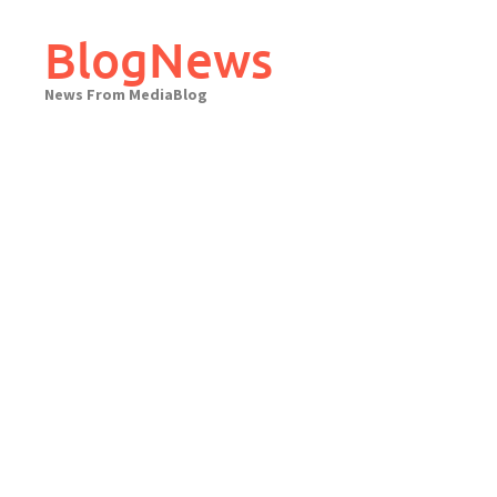
Skip
to
BlogNews
content
News From MediaBlog