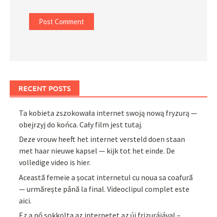
RECENT POSTS
Ta kobieta zszokowała internet swoją nową fryzurą —
obejrzyj do końca. Cały film jest tutaj.
Deze vrouw heeft het internet versteld doen staan
met haar nieuwe kapsel — kijk tot het einde. De
volledige video is hier.
Această femeie a șocat internetul cu noua sa coafură
— urmărește până la final. Videoclipul complet este
aici.
Ez a nő sokkolta az internetet az új frizurájával –