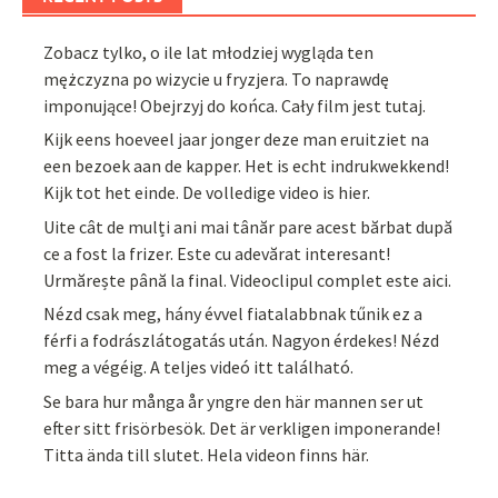
Zobacz tylko, o ile lat młodziej wygląda ten
mężczyzna po wizycie u fryzjera. To naprawdę
imponujące! Obejrzyj do końca. Cały film jest tutaj.
Kijk eens hoeveel jaar jonger deze man eruitziet na
een bezoek aan de kapper. Het is echt indrukwekkend!
Kijk tot het einde. De volledige video is hier.
Uite cât de mulți ani mai tânăr pare acest bărbat după
ce a fost la frizer. Este cu adevărat interesant!
Urmărește până la final. Videoclipul complet este aici.
Nézd csak meg, hány évvel fiatalabbnak tűnik ez a
férfi a fodrászlátogatás után. Nagyon érdekes! Nézd
meg a végéig. A teljes videó itt található.
Se bara hur många år yngre den här mannen ser ut
efter sitt frisörbesök. Det är verkligen imponerande!
Titta ända till slutet. Hela videon finns här.