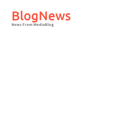
Skip
to
BlogNews
content
News From MediaBlog