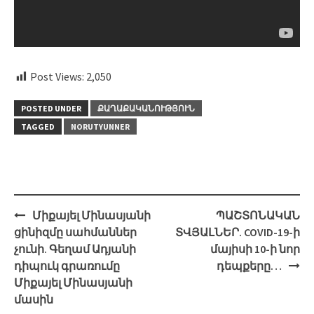
Post Views:
2,050
POSTED UNDER
ՔԱՂԱՔԱԿԱՆՈՒԹՅՈՒՆ
TAGGED
NORUTYUNNER
Post
Միքայել Մինասյանի
ՊԱՇՏՈՆԱԿԱՆ
navigation
ցինիզմը սահմաններ
ՏՎՅԱԼՆԵՐ. COVID-19-ի
չունի. Գեղամ Ադյանի
մայիսի 10-ի նոր
դիպուկ գրառումը
դեպքերը…
Միքայել Մինասյանի
մասին