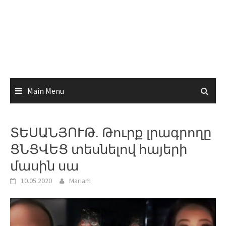
Main Menu
ՏԵՍԱՆՅՈՒԹ. Թուրք լրագրողը
ՑՆՑՎԵՑ տեսնելով հայերի
մասին սա
10.05.2020
Mariam