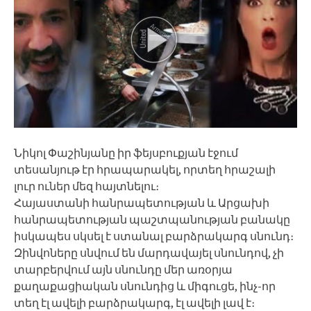
Նիկոլ Փաշինյանը իր ֆեյսբուքյան էջում
տեսանյութ էր հրապարակել, որտեղ հրաշալի
լուր ուներ մեզ հայտնելու։
Հայաստանի հանրապետության և Արցախի
հանրապետության պաշտպանության բանակը
իսկապես սկսել է ստանալ բարձրակարգ սնունդ։
Զինվոները սնվում են մարդավայել սնունդով, չի
տարբերվում այն սնունդը մեր առօրյա
քաղաքացիական սնունդից և միգուցե, ինչ-որ
տեղ էլ ավելի բարձրակարգ, էլ ավելի լավ է։