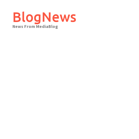
Skip
to
BlogNews
content
News From MediaBlog