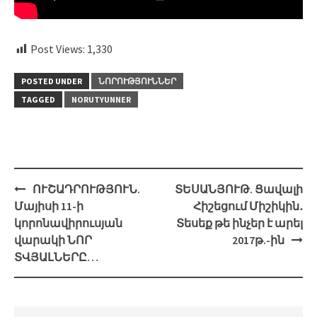
Post Views:
1,330
POSTED UNDER
ՆՈՐՈՒԹՅՈՒՆՆԵՐ
TAGGED
NORUTYUNNER
Post
ՈՒՇԱԴՐՈՒԹՅՈՒՆ.
ՏԵՍԱՆՅՈՒԹ. Ցավալի
navigation
Մայիսի 11-ի
Հիշեցում Միշիկին․
կորոնավիրուսյան
Տեսեք թե ինչեր է արել
վարակի ՆՈՐ
2017թ.-ին
ՏՎՅԱԼՆԵՐԸ…