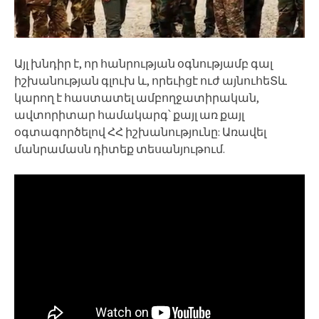
Այլ խնդիր է, որ հանրության օգնությամբ գալ
իշխանության գլուխ և, որեւիցէ ուժ այնուհեՏև
կարող է հաստատել ամբողջատիրական,
ավտորիտար համակարգ՝ քայլ առ քայլ
օգտագործելով ՀՀ իշխանությունը: Առավել
մանրամասն դիտեք տեսանյութում.