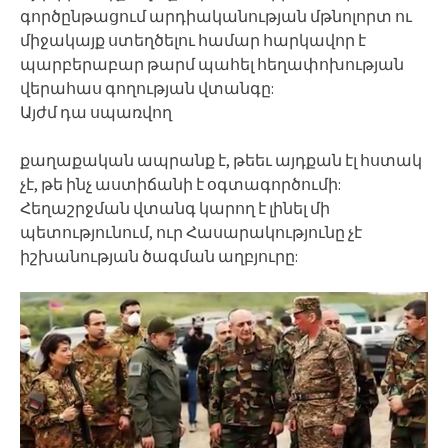
գործընթացում արդիականության մթնոլորտ ու
միջակայք ստեղծելու համար հարկավոր է
պարբերաբար թարմ պահել հեղափոխության
վերահաս գողության վտանգը:
Այժմ դա սպառվող
քաղաքական ապրանք է, թեեւ այդքան էլ հստակ
չէ, թե ինչ աստիճանի է օգտագործումի:
Հեղաշրջման վտանգ կարող է լինել մի
պետությունում, ուր Հասարակությունը չէ
իշխանության ծագման աղբյուրը: