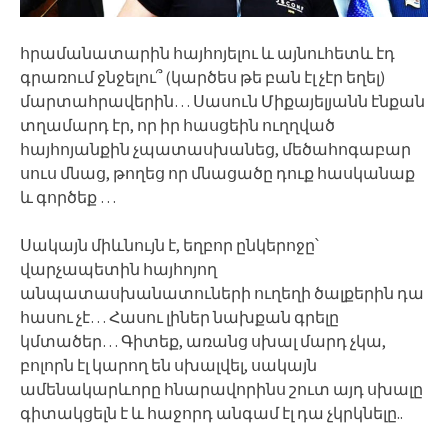
հրամանատարին հայհոյելու և այնուհետև էդ
գրառում ջնջելու՞ (կարծես թե բան էլ չէր եղել)
մարտահրավերին… Սասուն Միքայելյանն էնքան
տղամարդ էր, որ իր հասցեին ուղղված
հայհոյանքին չպատասխանեց, մեծահոգաբար
սուս մնաց, թողեց որ մնացածը դուք հասկանաք
և գործեք …
Սակայն միևնույն է, եղբոր ընկերոջը՝
վարչապետին հայհոյող
անպատասխանատուների ուղեղի ծալքերին դա
հասու չէ… Հասու լիներ նախքան գրելը
կմտածեր… Գիտեք, առանց սխալ մարդ չկա,
բոլորն էլ կարող են սխալվել, սակայն
ամենակարևորը հնարավորինս շուտ այդ սխալը
գիտակցելն է և հաջորդ անգամ էլ դա չկրկնելը..