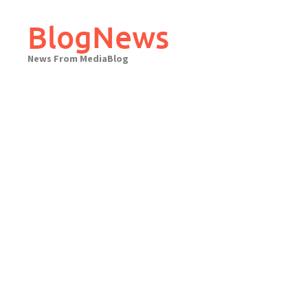
Skip
to
BlogNews
content
News From MediaBlog