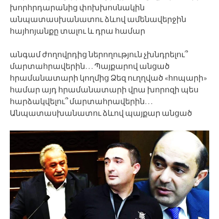
խորհրդարանից փոխխոսնակին
անպատասխանատու ձևով ամենավերջին
հայհոյանքը տալու և դրա համար
անգամ ժողովրդից ներողություն չխնդրելու՞
մարտահրավերին… Պայքարով անցած
հրամանատարի կողմից Ձեզ ուղղված «հոպարի»
համար այդ հրամանատարի վրա խորոզի պես
հարձակվելու՞ մարտահրավերին…
Անպատասխանատու ձևով պայքար անցած