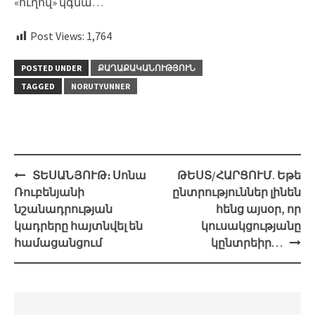
«ուղով» կգնա…
Post Views:
1,764
POSTED UNDER
ՔԱՂԱՔԱԿԱՆՈՒԹՅՈՒՆ
TAGGED
NORUTYUNNER
Post
ՏԵՍԱՆՅՈՒԹ։ Սոնա
ԹԵՍՏ/ՀԱՐՑՈՒՄ. Եթե
navigation
Ռուբենյանի
ընտրություններ լինեն
նշանադրության
հենց այսօր, որ
կադրերը հայտնվել են
կուսակցությանը
համացանցում
կընտրեիր…