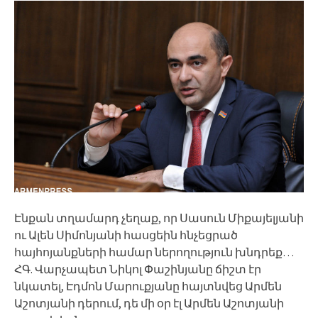
Էնքան տղամարդ չեղաք, որ Սասուն Միքայելյանի
ու Ալեն Սիմոնյանի հասցեին հնչեցրած
հայհոյանքների համար ներողություն խնդրեք…
ՀԳ. Վարչապետ Նիկոլ Փաշինյանը ճիշտ էր
նկատել, Էդմոն Մարուքյանը հայտնվեց Արմեն
Աշոտյանի դերում, դե մի օր էլ Արմեն Աշոտյանի