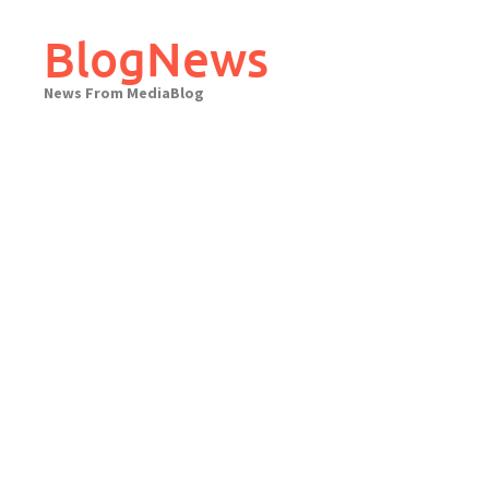
Skip
to
BlogNews
content
News From MediaBlog