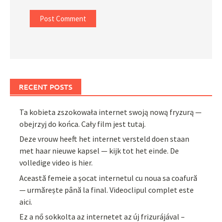
RECENT POSTS
Ta kobieta zszokowała internet swoją nową fryzurą —
obejrzyj do końca. Cały film jest tutaj.
Deze vrouw heeft het internet versteld doen staan
met haar nieuwe kapsel — kijk tot het einde. De
volledige video is hier.
Această femeie a șocat internetul cu noua sa coafură
— urmărește până la final. Videoclipul complet este
aici.
Ez a nő sokkolta az internetet az új frizurájával –