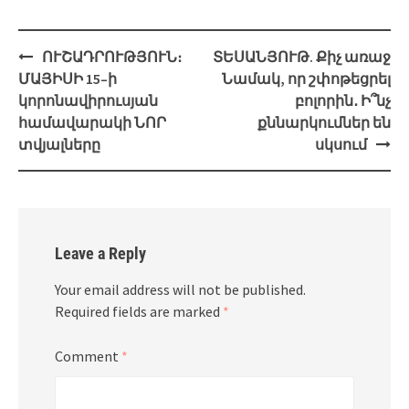
Post
ՈՒՇԱԴՐՈՒԹՅՈՒՆ։
ՏԵՍԱՆՅՈՒԹ. Քիչ առաջ
navigation
ՄԱՅԻՍԻ 15–ի
Նամակ, որ շփոթեցրել
կորոնավիրուսյան
բոլորին․ Ի՞նչ
համավարակի ՆՈՐ
քննարկումներ են
տվյալները
սկսում
Leave a Reply
Your email address will not be published.
Required fields are marked
*
Comment
*