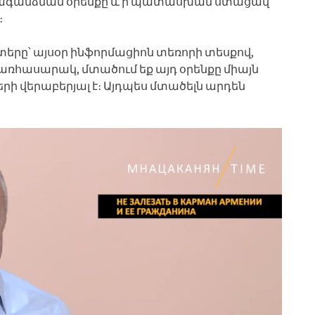
ռնագանձման օրենքը և ի պատասխան ստացավ
։
ի տերը՝ այսօր ինֆորմացիոն տեռորի տեսքով,
 առհասարակ, մտածում եք այդ օրենքը միայն
 վերաբերյալ է։ Այդպես մտածելն արդեն