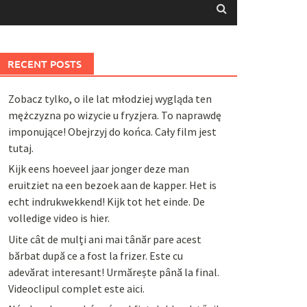
RECENT POSTS
Zobacz tylko, o ile lat młodziej wygląda ten
mężczyzna po wizycie u fryzjera. To naprawdę
imponujące! Obejrzyj do końca. Cały film jest
tutaj.
Kijk eens hoeveel jaar jonger deze man
eruitziet na een bezoek aan de kapper. Het is
echt indrukwekkend! Kijk tot het einde. De
volledige video is hier.
Uite cât de mulți ani mai tânăr pare acest
bărbat după ce a fost la frizer. Este cu
adevărat interesant! Urmărește până la final.
Videoclipul complet este aici.