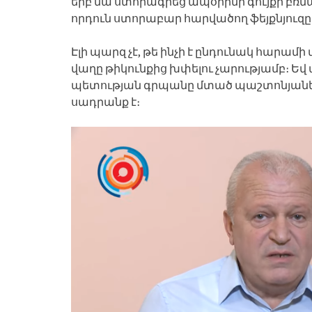
երբ նա ստորագրեց ապօրինի գույքի բ
որդուն ստորաբար հարվածող ֆեյքնյուզը
Էլի պարզ չէ, թե ինչի է ընդունակ հարամ
վաղը թիկունքից խփելու չարությամբ։ Եվ
պետության գրպանը մտած պաշտոնյաների
սադրանք է։