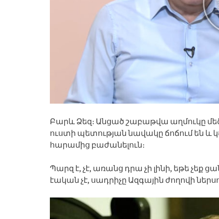
Բարև Ձեզ։ Անցած շաբաթվա աղմուկը մեծ
ուստի պետության նավակը ճոճում են և 
հարամից բաժանելուն։
Պարզ է, չէ, առանց դրա չի լինի, եթե չե
էական չէ, սադրիչը Ազգային ժողովի ներսու