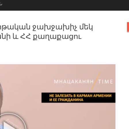
Ն
րթական ջախջախիչ մեկ
անի և ՀՀ քաղաքացու