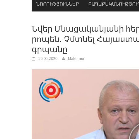
ՆՈՐՈՒԹՅՈՒՆՆԵՐ
ՔԱՂԱՔԱԿԱՆՈՒԹՅՈՒ
Նվեր Մնացականյանի հե
րոպեն․ Չմտնել Հայաստ
գրպանը
16.05.2020
Makhmur