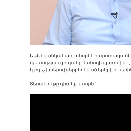
Եթե կցանկանաք, անօրեն հարստացածնե
պետության գրպանը մտնողի պատվին է, ն
էլ բդեշխներով գերբեռնված երկրի ուսերի
Տեսանյութը դիտեք ստորև՝