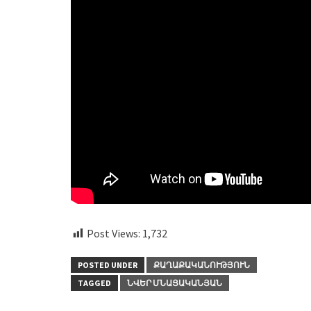
Post Views:
1,732
POSTED UNDER
ՔԱՂԱՔԱԿԱՆՈՒԹՅՈՒՆ
TAGGED
ՆՎԵՐ ՄՆԱՑԱԿԱՆՅԱՆ