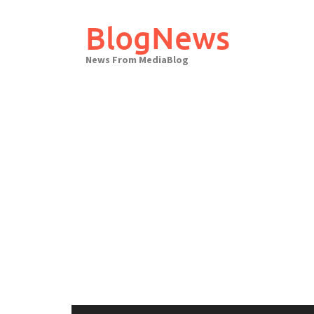
Skip
to
BlogNews
content
News From MediaBlog