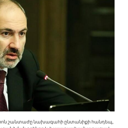
իոն շանտաժը նախագահի ընտանիքի հանդեպ,