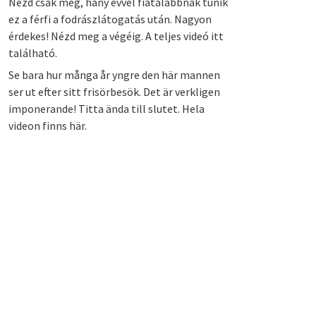
Nézd csak meg, hány évvel fiatalabbnak tűnik
ez a férfi a fodrászlátogatás után. Nagyon
érdekes! Nézd meg a végéig. A teljes videó itt
található.
Se bara hur många år yngre den här mannen
ser ut efter sitt frisörbesök. Det är verkligen
imponerande! Titta ända till slutet. Hela
videon finns här.