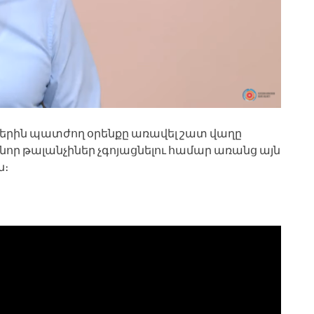
րին պատժող օրենքը առավել շատ վաղը
որ թալանչիներ չգոյացնելու համար առանց այն
ն։