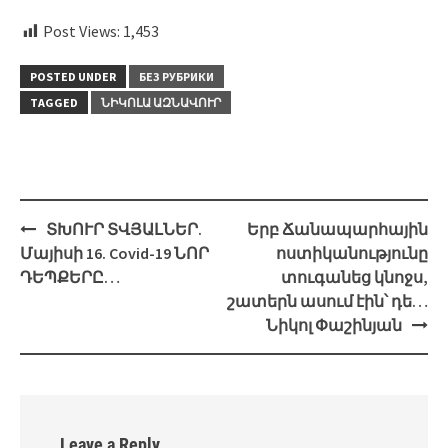
Post Views:
1,453
POSTED UNDER
БЕЗ РУБРИКИ
TAGGED
ՆԻԿՈԼԱ ԱԶՆԱՎՈՒՐ
Post
ՏԽՈՒՐ ՏՎՅԱԼՆԵՐ.
Երբ Ճանապարհային
navigation
Մայիսի 16. Covid-19 ՆՈՐ
ոստիկանությունը
ԴԵՊՔԵՐԸ…
տուգանեց կնոջս,
շատերն ասում էին՝ դե…
Նիկոլ Փաշինյան
Leave a Reply