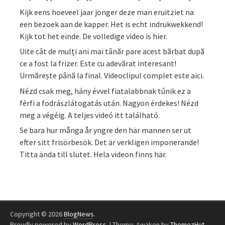
Kijk eens hoeveel jaar jonger deze man eruitziet na
een bezoek aan de kapper. Het is echt indrukwekkend!
Kijk tot het einde. De volledige video is hier.
Uite cât de mulți ani mai tânăr pare acest bărbat după
ce a fost la frizer. Este cu adevărat interesant!
Urmărește până la final. Videoclipul complet este aici.
Nézd csak meg, hány évvel fiatalabbnak tűnik ez a
férfi a fodrászlátogatás után. Nagyon érdekes! Nézd
meg a végéig. A teljes videó itt található.
Se bara hur många år yngre den här mannen ser ut
efter sitt frisörbesök. Det är verkligen imponerande!
Titta ända till slutet. Hela videon finns här.
Copyright © 2026
BlogNews
.
Proudly powered by
WordPress
.
|
Theme: Awaken by
ThemezHut
.