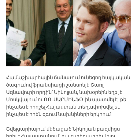
Համաշխարհային ճանաչում ունեցող հայկական
ծագումով ֆրանսիացի շանսոնյե Շառլ
Ազնավուրի որդին՝ Նիկոլյան, նախօրեին եղել է
Մոսկվայում ու ՌՈւՍԱՐՄԻՆՖՕ-ին պատմել է, թե
ինչպես է որոշել Հայաստան տեղափոխվել եւ
ինչպես է իրեն զգում նախնիների երկրում:
Շվեյցարիայում մեծացած Նիկոլյան բազմիցս
եղել է Հայաստանում, բայց տեղափոխվելու