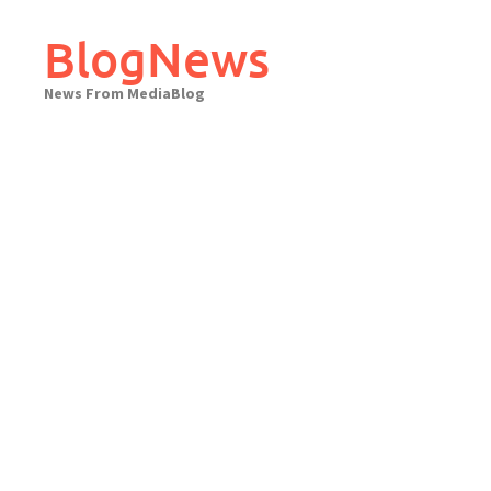
Skip
to
BlogNews
content
News From MediaBlog