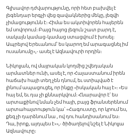
Գլխավոր դժվարությունը, որի հետ բախվել է
լեգենդար երգչի վեց զավակներից մեկը, լեզվի
չիմացությունն է։ Հիմա ես ակտիվորեն հայերեն
եմ սովորում։ Բայց հայոց լեզուն շատ բարդ է,
սակայն կամաց-կամաց ստացվում է խոսել։
Ապրելով Երեւանում՝ ես կարող եմ արագացնել իմ
ուսանումը»,- ասել է Ազնավուրի որդին։
Նիկոլյան, ով մայրական կողմից շվեդական
արմատներ ունի, ասել է, որ Հայաստանում իրեն
հաճախ հայի տեղ չեն դնում, եւ ստիպված է
լինում ապացուցել, որ ինքը «իսկական հայ է»։ «Ես
հայ եմ, եւ դա չի քննարկվում։ Հնարավոր է՝ ես
արտաքինով նման չեմ հայի, բայց ֆրանսերենում
արտահայտություն կա՝ «Հագուստը, որ կրում ես,
քեզ չի դարձնում նա , ով դու հանդիսանում ես։
Դա, իրոք, այդպես է»»,- ծիծաղելով նշել է Նիկոլյա
Ազնավուրը։