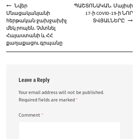
Post
Նվեր
ՊԱՇՏՈՆԱԿԱՆ. Մայիսի
navigation
Մնացականյանի
17-ի COVID-19-ի ՆՈՐ
հերթական ջախջախիչ
ՏՎՅԱԼՆԵՐԸ
մեկ րոպեն․ Չմտնել
Հայաստանի և ՀՀ
քաղաքացու գրպանը
Leave a Reply
Your email address will not be published.
Required fields are marked
*
Comment
*