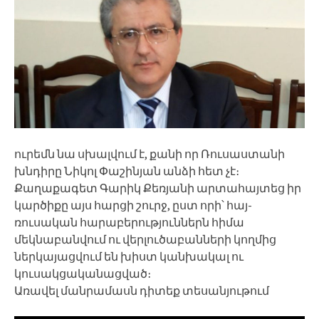
ուրեմն նա սխալվում է, քանի որ Ռուսաստանի
խնդիրը Նիկոլ Փաշինյան անձի հետ չէ։
Քաղաքագետ Գարիկ Քեռյանի արտահայտեց իր
կարծիքը այս հարցի շուրջ, ըստ որի՝ հայ-
ռուսական հարաբերություններն հիմա
մեկնաբանվում ու վերլուծաբանների կողմից
ներկայացվում են խիստ կանխակալ ու
կուսակցականացված։
Առավել մանրամասն դիտեք տեսանյութում