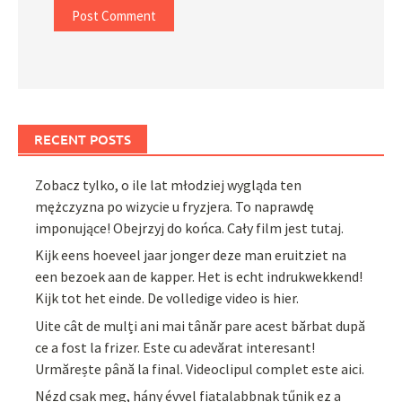
RECENT POSTS
Zobacz tylko, o ile lat młodziej wygląda ten
mężczyzna po wizycie u fryzjera. To naprawdę
imponujące! Obejrzyj do końca. Cały film jest tutaj.
Kijk eens hoeveel jaar jonger deze man eruitziet na
een bezoek aan de kapper. Het is echt indrukwekkend!
Kijk tot het einde. De volledige video is hier.
Uite cât de mulți ani mai tânăr pare acest bărbat după
ce a fost la frizer. Este cu adevărat interesant!
Urmărește până la final. Videoclipul complet este aici.
Nézd csak meg, hány évvel fiatalabbnak tűnik ez a