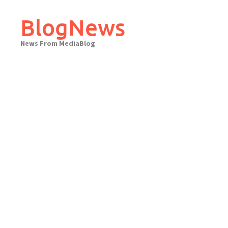
Skip
to
BlogNews
content
News From MediaBlog