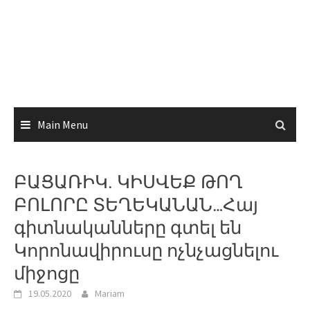
Main Menu
ԲԱՑԱՌԻԿ. ԿԻՍՎԵՔ ԹՈՂ
ԲՈԼՈՐԸ ՏԵՂԵԿԱՆԱՆ…Հայ
գիտնականները գտել են
Կորոնավիրուսը ոչնչացնելու
միջոցը
19.05.2020
Mariam