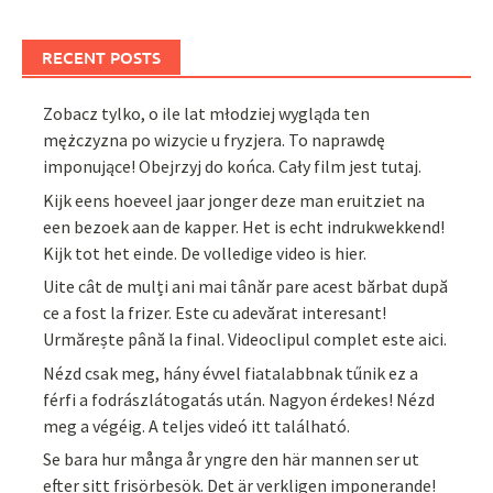
RECENT POSTS
Zobacz tylko, o ile lat młodziej wygląda ten
mężczyzna po wizycie u fryzjera. To naprawdę
imponujące! Obejrzyj do końca. Cały film jest tutaj.
Kijk eens hoeveel jaar jonger deze man eruitziet na
een bezoek aan de kapper. Het is echt indrukwekkend!
Kijk tot het einde. De volledige video is hier.
Uite cât de mulți ani mai tânăr pare acest bărbat după
ce a fost la frizer. Este cu adevărat interesant!
Urmărește până la final. Videoclipul complet este aici.
Nézd csak meg, hány évvel fiatalabbnak tűnik ez a
férfi a fodrászlátogatás után. Nagyon érdekes! Nézd
meg a végéig. A teljes videó itt található.
Se bara hur många år yngre den här mannen ser ut
efter sitt frisörbesök. Det är verkligen imponerande!