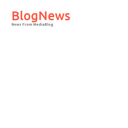
Skip
to
BlogNews
content
News From MediaBlog