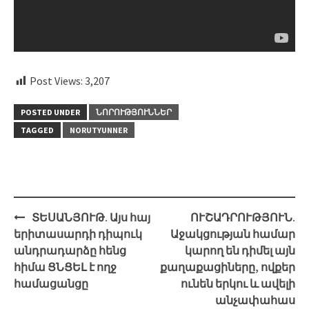
Post Views:
3,207
POSTED UNDER
ՆՈՐՈՒԹՅՈՒՆՆԵՐ
TAGGED
NORUTYUNNER
Post
ՏԵՍԱՆՅՈՒԹ. Այս հայ
ՈՒՇԱԴՐՈՒԹՅՈՒՆ.
navigation
երիտասարդի դիպուկ
Աջակցության համար
անդրադարձը հենց
կարող են դիմել այն
հիմա ՑՆՑԵԼ է ողջ
քաղաքացիները, ովքեր
համացանցը
ունեն երկու և ավելի
անչափահաս