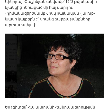
Նիկոլ(այ) Փաշինյան անվամբ՝ 1943 թվականին
կյանքից հեռացած մի հայ մարդու
«դիմակազերծմամբ», իսկ հայկական «յա՛խք»
կլասի կայքերն էլ՝ սրանց բարբաջանքները
արտատպելով։
Ես չգիտեմ՝ Հայաստանի Հանրապետության