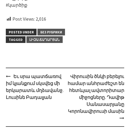
#կարծիք
Post Views:
2,016
POSTED UNDER
БЕЗ РУБРИКИ
TAGGED
ԼԻԶԱ ՃԱՂԱՐՅԱՆ
Post
Եւ սրա պատճառով
Վիրուսին ծնկի բերելու
navigation
իմ կյանքում սկսվեց մի
համար անհրաժեշտ են
երկարատև մղձավանջ.
հետևյալ ավտորիտար
Լուսինե Բադալյան
միջոցները. Դավիթ
Սանասարյանը
Կորոնավիրուսի մասին