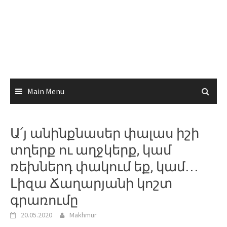
Main Menu
Ա՛յ անինքնասեր փալաս իշի
տղերք ու աղջկերք, կամ
ռեխներդ փակում եք, կամ․․․
Լիզա Ճաղարյանի կոշտ
գրառումը
20.05.2020
Makhmur