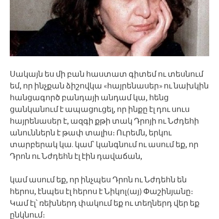
Սակայն ես մի բան հաստատ գիտեմ ու տեսնում
եմ, որ ինչքան ձիշովկա «հայրենասեր» ու նախկին
հանցագործ բանդայի անդամ կա, հենց
ցանկանում է ապացուցել, որ ինքը էլ դու սուս
հայրենասեր է, ազգի քթի տակ Դրոյի ու Նժդեհի
անուններն է թափ տալիս։ Ուրեմն, երկու
տարբերակ կա. կամ՝ կանգնում ու ասում եք, որ
Դրոն ու Նժդեհն էլ էին դավաճան,
կամ ասում եք, որ ինչպես Դրոն ու Նժդեհն են
հերոս, էնպես էլ հերոս է Նիկոլ(այ) Փաշինյանը։
Կամ էլ՝ ռեխներդ փակում եք ու տեղներդ վեր եք
ընկնում։