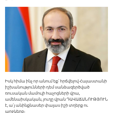
Իսկ հիմա ինչ որ անում եք՝ հրճվելով Հայաստանի
իշխանությունների դեմ սանձազերծված
ռուսական մամուլի հաչոցների վրա,
ամենաիսկական, յուղը վրան ԴԱՎԱՃԱՆՈՒԹՅՈՒՆ
է, ա՛յ անինքնասեր փալաս իշի տղերք ու
աղջկերք։