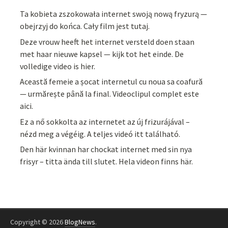
Ta kobieta zszokowała internet swoją nową fryzurą —
obejrzyj do końca. Cały film jest tutaj.
Deze vrouw heeft het internet versteld doen staan
met haar nieuwe kapsel — kijk tot het einde. De
volledige video is hier.
Această femeie a șocat internetul cu noua sa coafură
— urmărește până la final. Videoclipul complet este
aici.
Ez a nő sokkolta az internetet az új frizurájával –
nézd meg a végéig. A teljes videó itt található.
Den här kvinnan har chockat internet med sin nya
frisyr – titta ända till slutet. Hela videon finns här.
Copyright © 2026
BlogNews
.