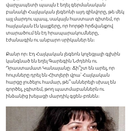
վարչապետի պապն է եղել գերմանական
բանակի Հայկական լեգեոնի այդ զինվորը, թե մեկ
այլ մարդու պապ, սակայն հաստատ գիտեմ, որ
հայկական էն կայքերը, որ հորթի հրճվանքով
տարածում են էդ հրապարակումները,
էժանագին ու անբարո սրիկաներ են։
Քանր որ։ Էդ Հայկական լեգեոն կոչեցյալի գլխին
կանգնած են եղել Գարեգին Նժդեհն ու
Դրաստամատ Կանայանը։ Ճի՞շտ են արել, որ
հույսները դրել են Հիտլերի վրա՝ Հայկական
հարցը լուծելու համար, թե՞ աններելի սխալ են
գործել, չգիտեմ, թող պատմաբաններն ու
ինձանից խելացի մարդիկ գցեն-բռնեն։