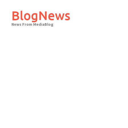
Skip
to
BlogNews
content
News From MediaBlog