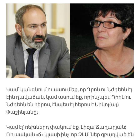
Կամ՝ կանգնում ու ասում եք, որ Դրոն ու Նժդեհն էլ
էին դավաճան, կամ ասում եք, որ ինչպես Դրոն ու
Նժդեհն են հերոս, էնպես էլ հերոս է Նիկոլ(այ)
Փաշինյանը։
Կամ էլ՝ ռեխներդ փակում եք. Լիզա Ճաղարյան:
Ռուսական «ճ» կլասի ինչ-որ ԶԼՄ-ներ զբաղված են