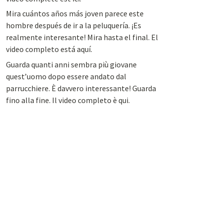
Mira cuántos años más joven parece este
hombre después de ir a la peluquería. ¡Es
realmente interesante! Mira hasta el final. El
video completo está aquí.
Guarda quanti anni sembra più giovane
quest’uomo dopo essere andato dal
parrucchiere. È davvero interessante! Guarda
fino alla fine. Il video completo è qui.