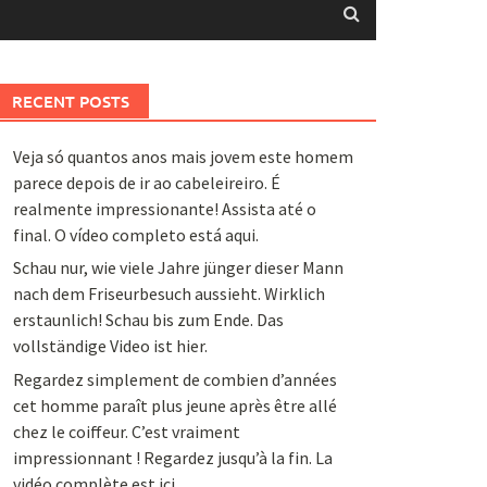
RECENT POSTS
Veja só quantos anos mais jovem este homem
parece depois de ir ao cabeleireiro. É
realmente impressionante! Assista até o
final. O vídeo completo está aqui.
Schau nur, wie viele Jahre jünger dieser Mann
nach dem Friseurbesuch aussieht. Wirklich
erstaunlich! Schau bis zum Ende. Das
vollständige Video ist hier.
Regardez simplement de combien d’années
cet homme paraît plus jeune après être allé
chez le coiffeur. C’est vraiment
impressionnant ! Regardez jusqu’à la fin. La
vidéo complète est ici.