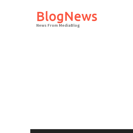
Skip
to
BlogNews
content
News From MediaBlog