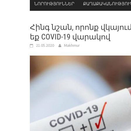
ՆՈՐՈՒԹՅՈՒՆՆԵՐ
ՔԱՂԱՔԱԿԱՆՈՒԹՅՈՒ
Հինգ նշան, որոնք վկայու
եք COVID-19 վարակով
21.05.2020
Makhmur