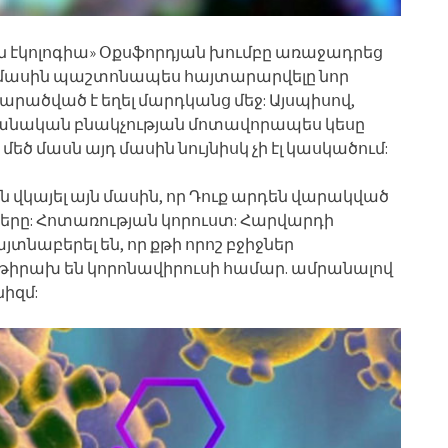
ոն էկոլոգիա» Օքսֆորդյան խումբը առաջադրեց
կի մասին պաշտոնապես հայտարարվելը նոր
րածված է եղել մարդկանց մեջ: Այսպիսով,
տանական բնակչության մոտավորապես կեսը
մեծ մասն այդ մասին նույնիսկ չի էլ կասկածում:
 են վկայել այն մասին, որ Դուք արդեն վարակված
տները: Հոտառության կորուստ: Հարվարդի
աբերել են, որ քթի որոշ բջիջներ
 թիրախ են կորոնավիրուսի համար. ամրանալով
իզմ: