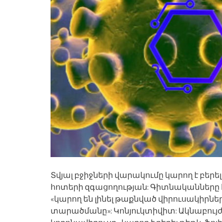
Տվյալ բջիջների վարակումը կարող է բերել
հոտերի զգացողության: Գիտնականները 
«կարող են լինել թաքնված վիրուսակիրներ
տարածմանը»: Կոնյուկտիվիտ: Ակնաբույժ