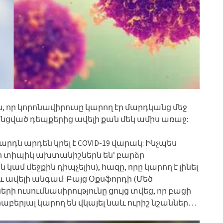
 որ կորոնավիրուսը կարող էր մարդկանց մեջ
ված դեպքերից ավելի քան մեկ ամիս առաջ:
րդն արդեն կրել է COVID-19 վարակ: Ինչպես
ուսի տիպիկ ախտանիշներն են’ բարձր
ն կամ մեջքին դիպչելիս), հազը, որը կարող է լինել
և ավելի անգամ: Բայց Օքսֆորդի (Մեծ
ուսումնասիրությունը ցույց տվեց, որ բացի
բերյալ կարող են վկայել նաև ուրիշ նշաններ…