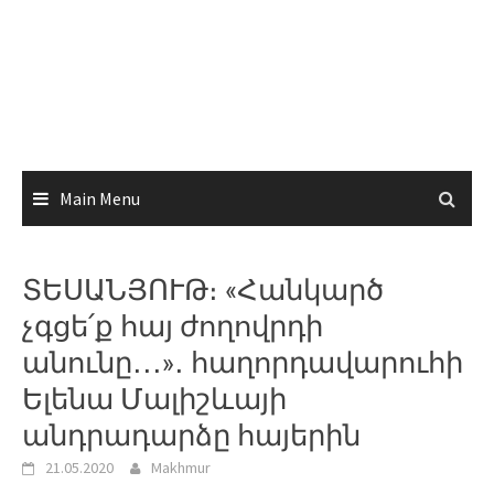
Main Menu
ՏԵՍԱՆՅՈՒԹ։ «Հանկարծ
չգցե՛ք հայ ժողովրդի
անունը․․․»․ հաղորդավարուհի
Ելենա Մալիշևայի
անդրադարձը հայերին
21.05.2020
Makhmur