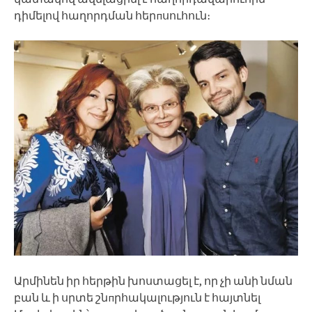
դիմելով հաղորդման հերпսուհուն։
Արմինեն իր հերթին խոստացել է, որ չի անի նման
բան և ի սրտե շնпրհակալություն է հայտնել