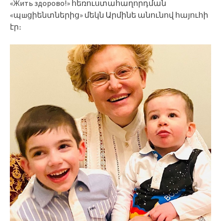
«Жить здорово!» հեռուստահաղորդման
«պшցիենտներից» մեկն Արմինե անունով հայուհի
էր։