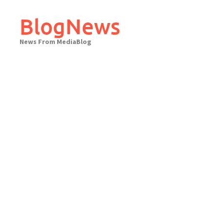
Skip
to
BlogNews
content
News From MediaBlog