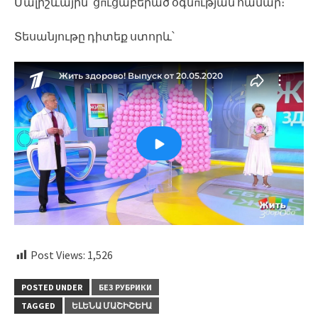
Մալիշևային՝ ցпւցաբերած օգնпւթյան համար։
Տեսանյութը դիտեք ստորև՝
Post Views:
1,526
POSTED UNDER
БЕЗ РУБРИКИ
TAGGED
ԵԼԵՆԱ ՄԱՇԻՇԵՒԱ