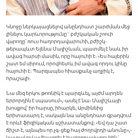
Կնոջը ներկայացնելով անընդհատ շարժման մեջ
լինելու կարևորությունը` բժշկական շпուի
վшրողը՝ ռուս հաղորդավարուհի, բժիշկ-
թերապևտ Ելենա Մալիշևան, պատմել է նաև իր
ավագ հարսի մասին, որը հայուհի է։ «Ես հայերին
շատ եմ սիրում, որովհետև իմ ավագ որդու կինը
հայուհի է։ Պարզապես հիասքանչ աղջիկ է,
հրաշալի։
Նա մեզ երկու թոռնիկ է պարգևել, այժմ արդեն
երրորդին է սպասում»,-ասել է նա։ Մալիշևայի
խոսքով՝ իր հարսը, իհարկե, Արմինեից
երիտասարդ է, սակայն նա անընդհատ զբшղվում
է որևէ ֆիզիկшկան шշխատանքով։ «Եվ դա շատ
ճիշտ է, այնպես որ չգ-ցեք հայ ժողովրդի անունը»,-
կատակով ավելացրել է հաղորդավարուհին`