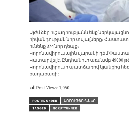
Այժմ ձեր ուշադրությանն ենք ներկայացնո
հիվանդության նոր տվյալները։ Հաստատված
ունենք 374 նոր դեպք։
Կորոնավիրուսային վարակի դեմ Փաստացի
Կատարվել է, Ընդհանուր առմամբ 49080 թ
Կորոնավիրուսի պատճառով կյանքից հեռաց
քաղաքացի։
Post Views:
1,950
POSTED UNDER
ՆՈՐՈՒԹՅՈՒՆՆԵՐ
TAGGED
NORUTYUNNER