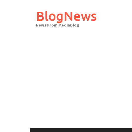
Skip
to
BlogNews
content
News From MediaBlog