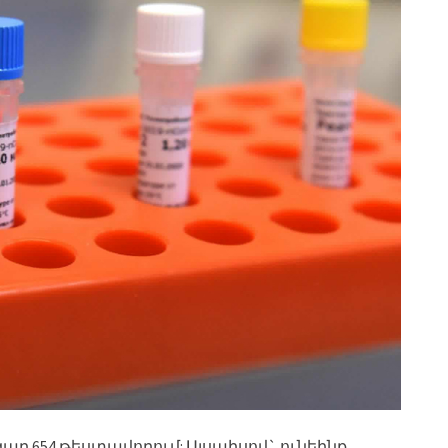
ար 654 թեստավորում: Այսպիսով` ունեինք