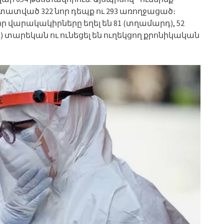
ատված 322 նոր դեպք ու 293 առողջացած։
ր վարակակիրները եղել են 81 (տղամարդ), 52
) տարեկան ու ունեցել են ուղեկցող քրոնիկական