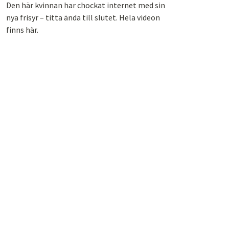
Den här kvinnan har chockat internet med sin
nya frisyr – titta ända till slutet. Hela videon
finns här.