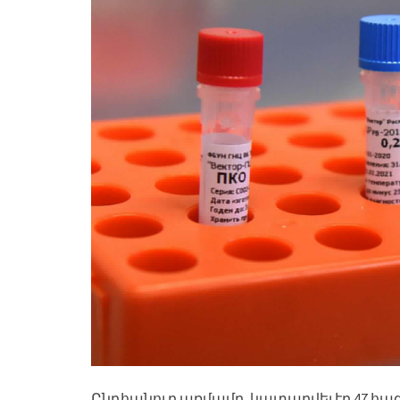
Ընդհանուր առմամբ, կատարվել էր 47 հազ