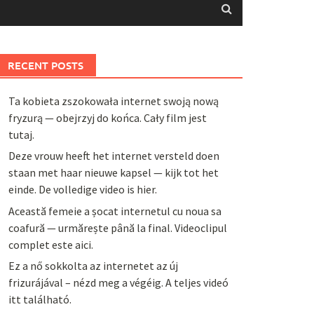
RECENT POSTS
Ta kobieta zszokowała internet swoją nową
fryzurą — obejrzyj do końca. Cały film jest
tutaj.
Deze vrouw heeft het internet versteld doen
staan met haar nieuwe kapsel — kijk tot het
einde. De volledige video is hier.
Această femeie a șocat internetul cu noua sa
coafură — urmărește până la final. Videoclipul
complet este aici.
Ez a nő sokkolta az internetet az új
frizurájával – nézd meg a végéig. A teljes videó
itt található.