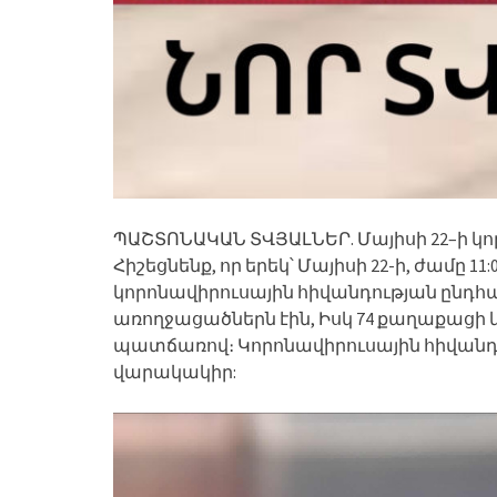
ՊԱՇՏՈՆԱԿԱՆ ՏՎՅԱԼՆԵՐ. Մայիսի 22–ի կո
Հիշեցնենք, որ երեկ՝ Մայիսի 22-ի, ժամը 1
կորոնավիրուսային հիվանդության ընդհանո
առողջացածներն էին, Իսկ 74 քաղաքացի կ
պատճառով։ Կորոնավիրուսային հիվանդո
վարակակիր: