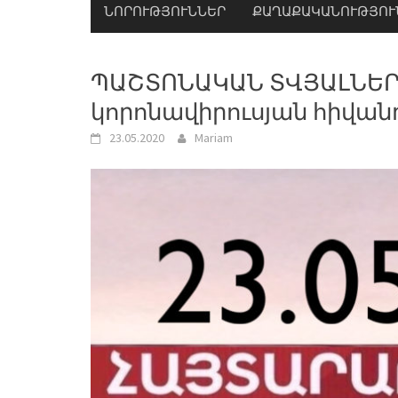
ՆՈՐՈՒԹՅՈՒՆՆԵՐ
ՔԱՂԱՔԱԿԱՆՈՒԹՅՈՒ
ՊԱՇՏՈՆԱԿԱՆ ՏՎՅԱԼՆԵՐ. 
կորոնավիրուսյան հիվան
23.05.2020
Mariam