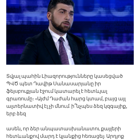
Տվյալ պահին Լիազորությունները կասեցված
ՊՎԾ պետ Դավիթ Սանասարյանը իր
ֆեյսբուքյան էջում կատարել է հետևյալ
գրառումը։ «Այժմ Դաժան հարց կտամ, բայց այլ
ալտերնատիվ էլ չի մնում. ի՞նչպես ձեզ կզգայիք,
երբ ձեզ
ասեն, որ ձեր անպատասխանատու քայլերի
հետևանքով մարդ է կյանքից հեռացել։ Արդյոք