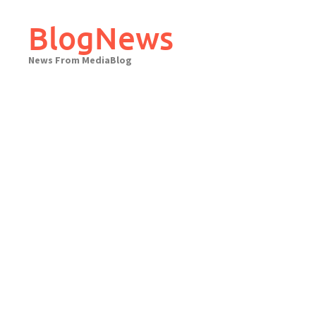
Skip
to
BlogNews
content
News From MediaBlog