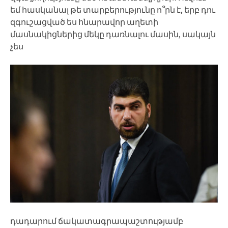
եմ հասկանալ թե տարբերությունը ո՞րն է, երբ դու
զգուշացված ես հնարավոր աղետի
մասնակիցներից մեկը դառնալու մասին, սակայն
չես
դադարում ճակատագրապաշտությամբ