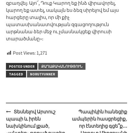
զբաղվել։ Այո՜, Դուք Կարող եք ինձ վիրավորել,
կարող եք ատել, սակայն ես ձեզ սիրելով եմ այս
հարցերը տալիս, որ մի քիչ
պատասխանատվության զգացողություն
արթնանա ձեր մեջ ու չմասնակցեք վիրուսի
տարածմանը»։
Post Views:
1,271
POSTED UNDER
ՔԱՂԱՔԱԿԱՆՈՒԹՅՈՒՆ
TAGGED
NORUTYUNNER
Post
Տեսնելով Արտուշ
Պապիկին հանեցիք
navigation
պապի և իրեն
ամպերին հասցրեցիք,
նախկինում լքած,
որ էնտեղից գցե՞ք․․․
«անտեր» թողած դստեր
Արթուր Միրզոյանի