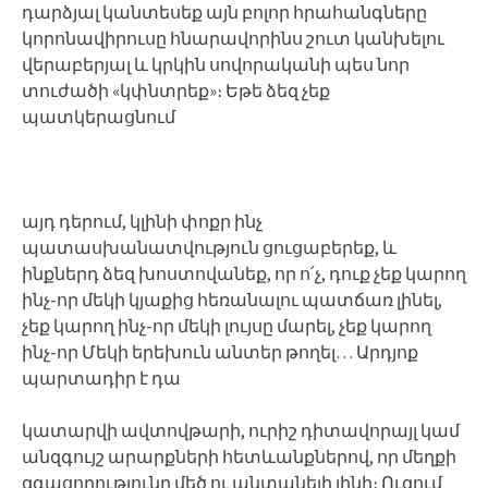
դարձյալ կանտեսեք այն բոլոր հրահանգները
կորոնավիրուսը հնարավորինս շուտ կանխելու
վերաբերյալ և կրկին սովորականի պես նոր
տուժածի «կփնտրեք»։ Եթե ձեզ չեք
պատկերացնում
այդ դերում, կլինի փոքր ինչ
պատասխանատվություն ցուցաբերեք, և
ինքներդ ձեզ խոստովանեք, որ ո՛չ, դուք չեք կարող
ինչ-որ մեկի կյաքից հեռանալու պատճառ լինել,
չեք կարող ինչ-որ մեկի լույսը մարել, չեք կարող
ինչ-որ Մեկի երեխուն անտեր թողել… Արդյոք
պարտադիր է դա
կատարվի ավտովթարի, ուրիշ դիտավորայլ կամ
անզգույշ արարքների հետևանքներով, որ մեղքի
զգացողությունը մեծ ու անտանելի լինի։ Ուզում