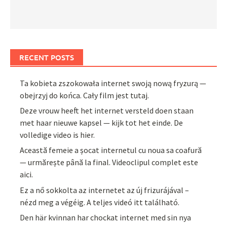
RECENT POSTS
Ta kobieta zszokowała internet swoją nową fryzurą —
obejrzyj do końca. Cały film jest tutaj.
Deze vrouw heeft het internet versteld doen staan
met haar nieuwe kapsel — kijk tot het einde. De
volledige video is hier.
Această femeie a șocat internetul cu noua sa coafură
— urmărește până la final. Videoclipul complet este
aici.
Ez a nő sokkolta az internetet az új frizurájával –
nézd meg a végéig. A teljes videó itt található.
Den här kvinnan har chockat internet med sin nya