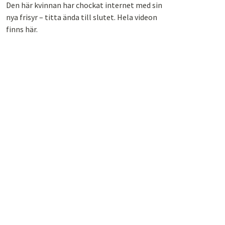
Den här kvinnan har chockat internet med sin
nya frisyr – titta ända till slutet. Hela videon
finns här.