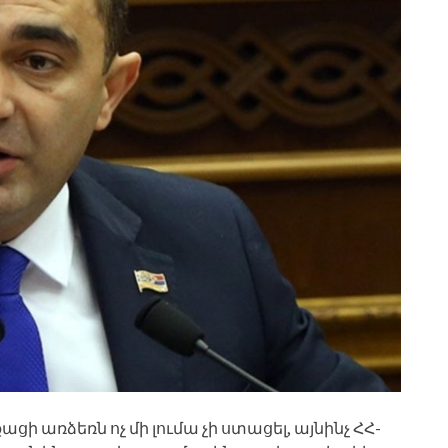
 առձեռն ոչ մի լումա չի ստացել, այնինչ ՀՀ-