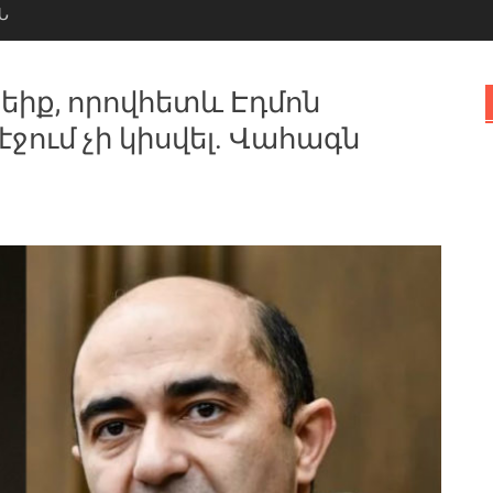
Ն
եիք, որովհետև Էդմոն
էջում չի կիսվել. Վահագն