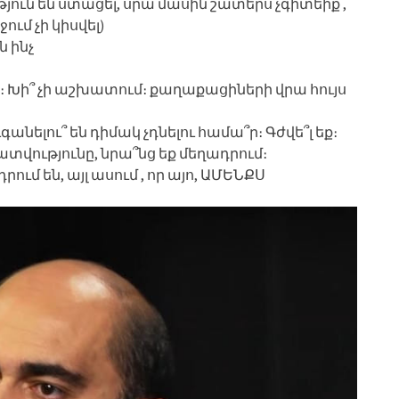
ուն են ստացել, սրա մասին շատերս չգիտեիք ,
ում չի կիսվել)
ն ինչ
։ Խի՞ չի աշխատում։ քաղաքացիների վրա հույս
գանելու՞ են դիմակ չդնելու համա՞ր։ Գժվե՞լ եք։
վությունը, նրա՞նց եք մեղադրում։
ում են, այլ ասում , որ այո, ԱՄԵՆՔՍ