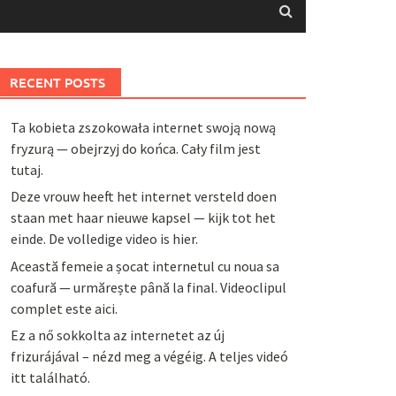
RECENT POSTS
Ta kobieta zszokowała internet swoją nową
fryzurą — obejrzyj do końca. Cały film jest
tutaj.
Deze vrouw heeft het internet versteld doen
staan met haar nieuwe kapsel — kijk tot het
einde. De volledige video is hier.
Această femeie a șocat internetul cu noua sa
coafură — urmărește până la final. Videoclipul
complet este aici.
Ez a nő sokkolta az internetet az új
frizurájával – nézd meg a végéig. A teljes videó
itt található.