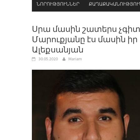
ՆՈՐՈՒԹՅՈՒՆՆԵՐ
ՔԱՂԱՔԱԿԱՆՈՒԹՅՈՒ
Սրա մասին շատերս չգիտ
Մարուքյանը էս մասին իր 
Ալեքսանյան
30.05.2020
Mariam