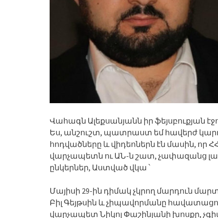
Վահագն Ալեքսանյանն իր ֆեյսբուքյան էջ
Ես, անշուշտ, պատրաստ եմ հավերժ կարդալ
հոդվածները և վիդեոներն էն մասին, որ
վարչապետն ու ԱՆ-ն շատ, չափազանց լա
ընկերներ, Աստված վկա ՝
Մայիսի 29-ին դիմակ չկրող մարդուն մար
Բիլ Գեյթսին և չիպավորմանը հավատացո
վարչապետ Նիկոլ Փաշինյանի խոսքը, չգիտե