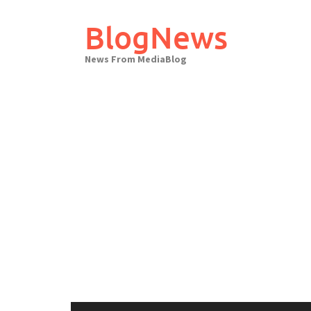
Skip
to
BlogNews
content
News From MediaBlog