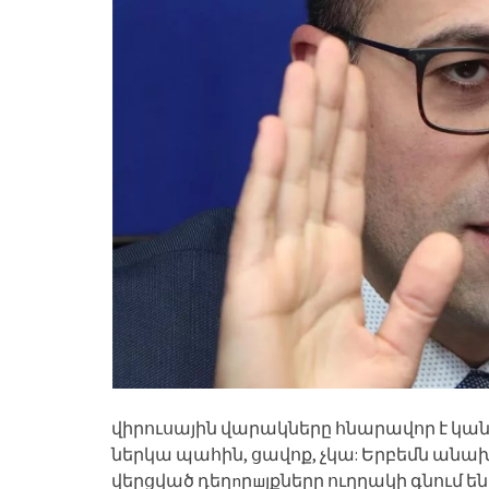
վիրուսային վարակները հնարավոր է կա
ներկա պահին, ցավոք, չկա: Երբեմն անա
վերցված դեղnրшյքները ուղղակի գնում են 