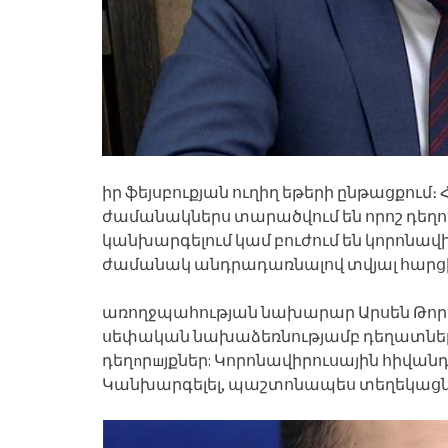
իր ֆեյսբուքյան ուղիղ եթերի ընթացքում։
ժամանակներս տարածվում են որոշ դեղոր
կանխարգելում կամ բուժում են կորոնավի
ժամանակ անդրադառնալով տվյալ հարց
առողջպահության նախարար Արսեն Թորոս
սեփական նախաձեռնությամբ դեղատներից
դեղnրшյքներ: Կորոնավիրուսային հիվանդ
Կանխարգելել, պաշտոնապես տեղեկացնո