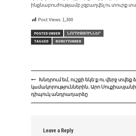
ինքնաբուժությամբ չզբաղվել ու տուրք տա
Post Views:
1,300
POSTED UNDER
ՆՈՐՈՒԹՅՈՒՆՆԵՐ
TAGGED
NORUTYUNNER
Post
Խնդրում եմ, ուշքի եկե’ք ու վերջ տվեք 
navigation
կшմակորություններին․ Արո Սուքիասյանի
դիպուկ անդրադարձը
Leave a Reply