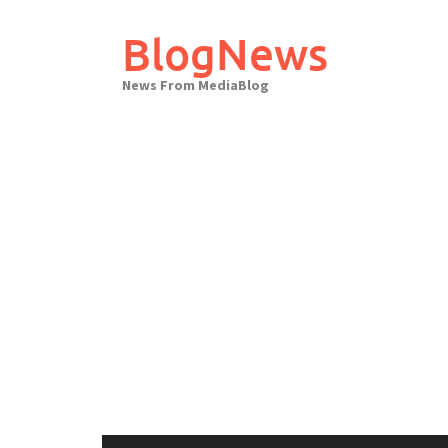
Skip
to
BlogNews
content
News From MediaBlog