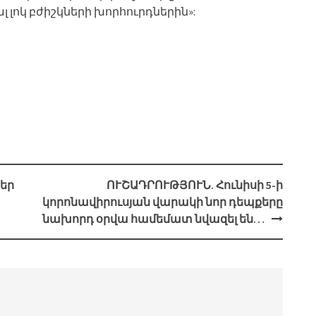
լ լոկ բժիշկների խորհուրդներին»:
ձեր
ՈՒՇԱԴՐՈՒԹՅՈՒՆ. Հունիսի 5-ի
կորոնավիրուսյան վարակի նոր դեպքերը
նախորդ օրվա համեմատ նվազել են…