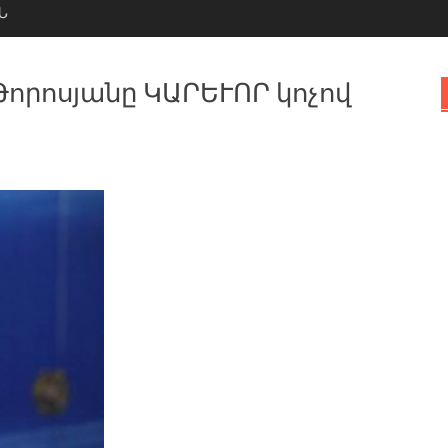
Ն
որոսյանը ԿԱՐԵՒՈՐ կոչով