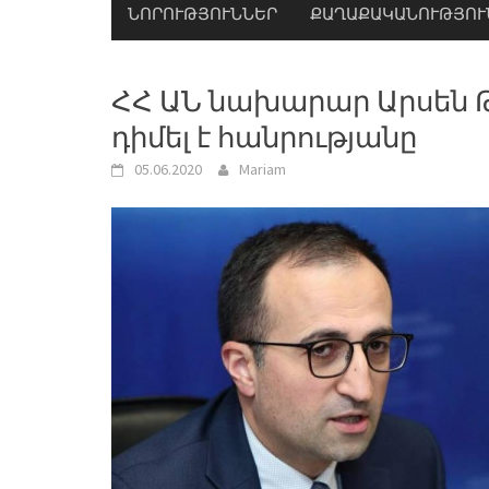
ՆՈՐՈՒԹՅՈՒՆՆԵՐ
ՔԱՂԱՔԱԿԱՆՈՒԹՅՈՒ
ՀՀ ԱՆ նախարար Արսեն Թ
դիմել է հանրությանը
05.06.2020
Mariam