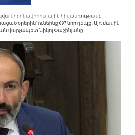
րեկվա կորոնավիրուսային հիվանդությամբ
ցած օրերին՝ ունեինք 697 նոր դեպք։ Այդ մասին
ան վարչապետ Նիկոլ Փաշինյանը