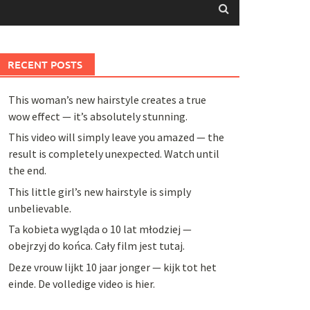
RECENT POSTS
This woman’s new hairstyle creates a true
wow effect — it’s absolutely stunning.
This video will simply leave you amazed — the
result is completely unexpected. Watch until
the end.
This little girl’s new hairstyle is simply
unbelievable.
Ta kobieta wygląda o 10 lat młodziej —
obejrzyj do końca. Cały film jest tutaj.
Deze vrouw lijkt 10 jaar jonger — kijk tot het
einde. De volledige video is hier.