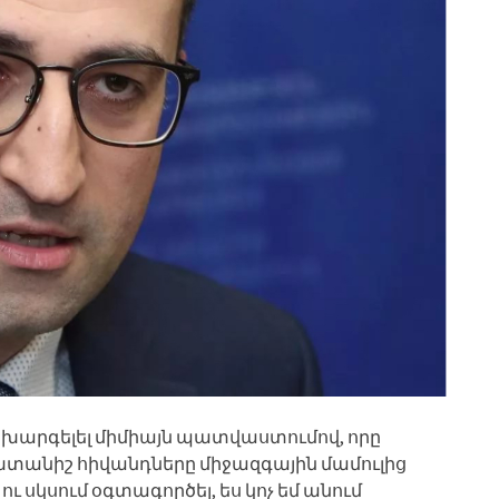
նխարգելել միմիայն պատվաստումով, որը
խտանիշ հիվանդները միջազգային մամուլից
ու սկսում օգտագործել, ես կոչ եմ անում