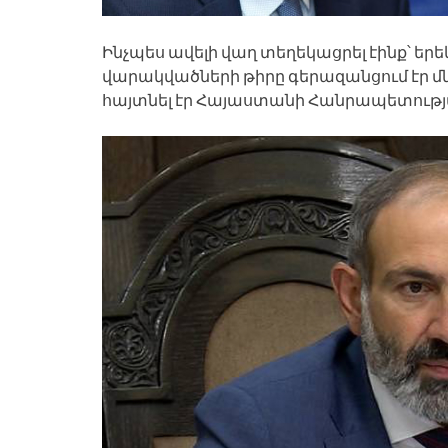
Ինչպես ավելի վաղ տեղեկացրել էինք՝ ե
վարակվածների թիրը գերազանցում էր մնա
հայտնել էր Հայաստանի Հանրապետությ