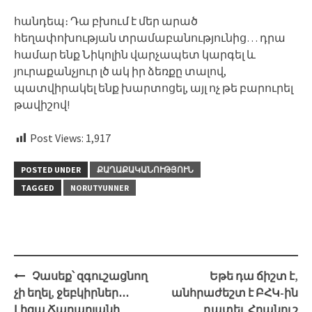
հանդեպ։ Դա բխում է մեր արած
հեղափոխության տրամաբանությունից… դրա
համար ենք Նիկոլին վարչապետ կարգել և
յուրաքանչյուր լծ ակ իր ձեռքը տալով,
պատվիրակել ենք խարտոցել, այլ ոչ թե բարուրել
թավիշով!
Post Views:
1,917
POSTED UNDER
ՔԱՂԱՔԱԿԱՆՈՒԹՅՈՒՆ
TAGGED
NORUTYUNNER
Post
Չասեք՝ զգուշացնող
Եթե դա ճիշտ է,
navigation
չի եղել, ջեբկիրներ․․․
անհրաժեշտ է ԲՀԿ-ին
Լիզա Ճաղարյանի
դատել. Հրանուշ