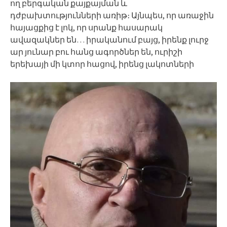
ող բերգական քայքայման և
դժբախտությունների առիթ։ Այնպես, որ առաջին
հայացքից է լոկ, որ սրանք հասարակ
ավազակներ են… իրականում բայց, իրենք լուրջ
ար յունար բու հանց ագործներ են, ուրիշի
երեխայի մի կտոր հացով, իրենց լակոտների