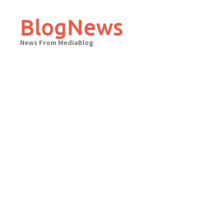
Skip
to
BlogNews
content
News From MediaBlog