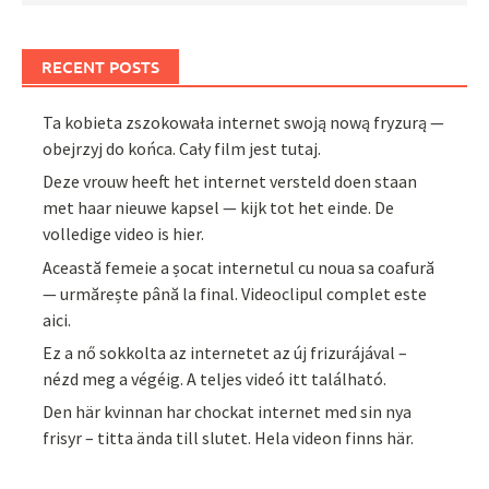
RECENT POSTS
Ta kobieta zszokowała internet swoją nową fryzurą —
obejrzyj do końca. Cały film jest tutaj.
Deze vrouw heeft het internet versteld doen staan
met haar nieuwe kapsel — kijk tot het einde. De
volledige video is hier.
Această femeie a șocat internetul cu noua sa coafură
— urmărește până la final. Videoclipul complet este
aici.
Ez a nő sokkolta az internetet az új frizurájával –
nézd meg a végéig. A teljes videó itt található.
Den här kvinnan har chockat internet med sin nya
frisyr – titta ända till slutet. Hela videon finns här.