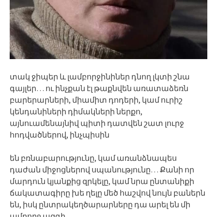
տակ ջիպեր և լամբորջինիներ դնող լկտի շնա
գայլեր… ու ինչքան էլ թաքնվեն առատաձեռն
բարերարների, միամիտ դոդերի, կամ ուրիշ
կենդանիների դիմակների ներքո,
այնուամենայնիվ պիտի դատվեն շատ լուրջ
հոդվածներով, ինչպիսին
են բռնաբարությունը, կամ առանձնապես
դաժան միջոցներով սպանությունը… Քանի որ
մարդուն կյանքից զրկելը, կամ նրա ընտանիքի
ճակատագիրը խե ղելը մեծ հաշվով նույն բաներն
են, իսկ ընտրակեղծարարները դա արել են մի
ամբողջ ազգի