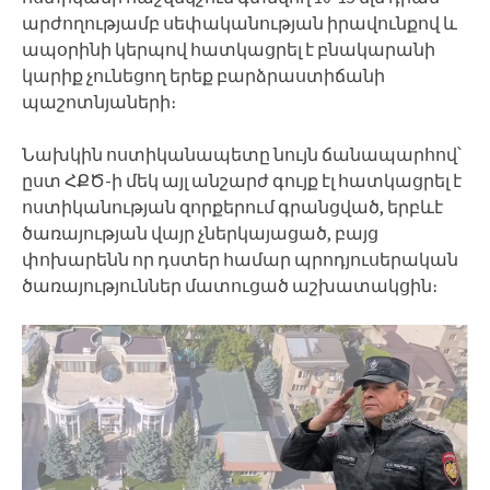
արժողությամբ սեփականության իրավունքով և
ապօրինի կերպով հատկացրել է բնակարանի
կարիք չունեցող երեք բարձրաստիճանի
պաշոտնյաների։
Նախկին ոստիկանապետը նույն ճանապարհով՝
ըստ ՀՔԾ-ի մեկ այլ անշարժ գույք էլ հատկացրել է
ոստիկանության զորքերում գրանցված, երբևէ
ծառայության վայր չներկայացած, բայց
փոխարենն որ դստեր համար պրոդյուսերական
ծառայություններ մատուցած աշխատակցին։