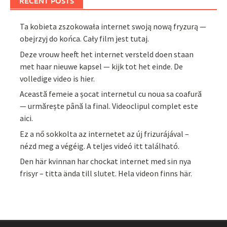
RECENT POSTS
Ta kobieta zszokowała internet swoją nową fryzurą —
obejrzyj do końca. Cały film jest tutaj.
Deze vrouw heeft het internet versteld doen staan
met haar nieuwe kapsel — kijk tot het einde. De
volledige video is hier.
Această femeie a șocat internetul cu noua sa coafură
— urmărește până la final. Videoclipul complet este
aici.
Ez a nő sokkolta az internetet az új frizurájával –
nézd meg a végéig. A teljes videó itt található.
Den här kvinnan har chockat internet med sin nya
frisyr – titta ända till slutet. Hela videon finns här.