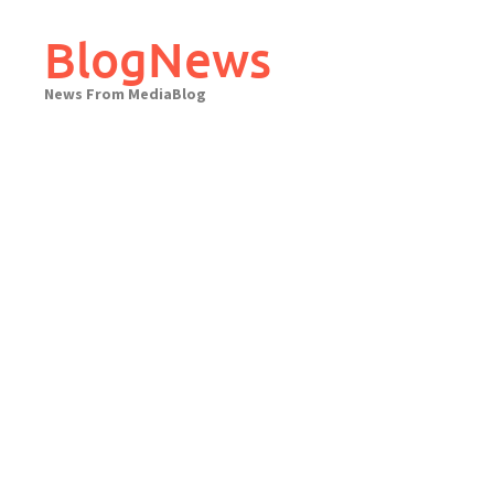
Skip
to
BlogNews
content
News From MediaBlog