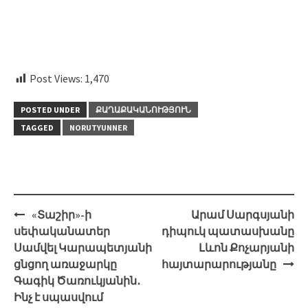
Post Views:
1,470
POSTED UNDER
ՔԱՂԱՔԱԿԱՆՈՒԹՅՈՒՆ
TAGGED
NORUTYUNNER
Post
«Տաշիր»-ի
Արամ Սարգսյանի
navigation
սեփականատեր
դիպուկ պատասխանը
Սամվել Կարապետյանի
Լևոն Քոչարյանի
ցնցող առաջարկը
հայտարարությանը
Գագիկ Ծառուկյանին․
Ինչ է սպասվում