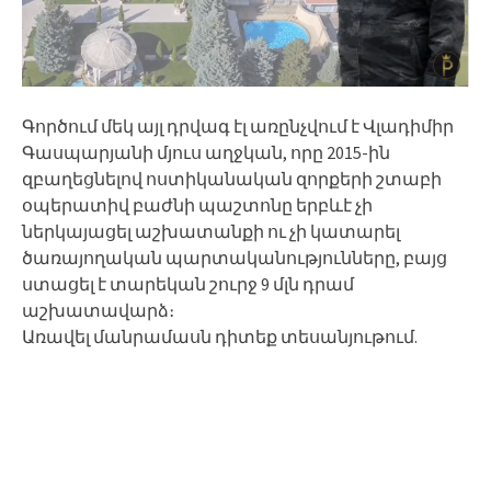
Գործում մեկ այլ դրվագ էլ առընչվում է Վլադիմիր
Գասպարյանի մյուս աղջկան, որը 2015-ին
զբաղեցնելով ոստիկանական զորքերի շտաբի
օպերատիվ բաժնի պաշտոնը երբևէ չի
ներկայացել աշխատանքի ու չի կատարել
ծառայողական պարտականությունները, բայց
ստացել է տարեկան շուրջ 9 մլն դրամ
աշխատավարձ։
Առավել մանրամասն դիտեք տեսանյութում.