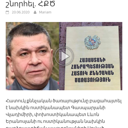
շնորհել. ՀՔԾ
20.06.2020
Mariam
Հատուկ քննչական ծառայությունը բացահայտել
է նախկին ոստիկանապետ Գասպարյանի
Վլադիմիրի, փոխոստիկանապետ Լևոն
Երանոսյանի ու ոստիկանության նախկին
բարձրաստիճան պաշտոնյաների Արված