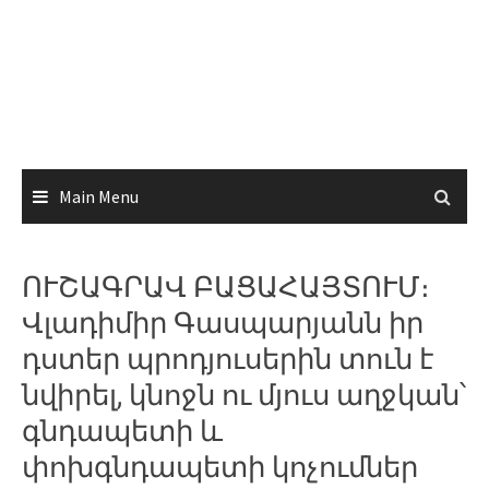
Main Menu
ՈՒՇԱԳՐԱՎ ԲԱՑԱՀԱՅՏՈՒՄ։
Վլադիմիր Գասպարյանն իր
դստեր պրոդյուսերին տուն է
նվիրել, կնոջն ու մյուս աղջկան՝
գնդապետի և
փոխգնդապետի կոչումներ