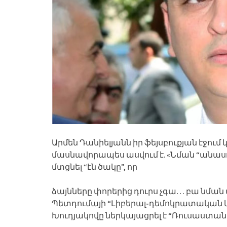
Արմեն Դանիելյանն իր ֆեյսբուքյան էջում
մասնավորապես ասվում է. «Նման “անասո
մտցնել “էն ծակը”, որ
ձայնները փորերից դուրս չգա… բա նման
Պետդումայի “Լիբերալ֊դեմոկրատական 
Խուդյակովը ներկայացրել է “Ռուսաստան