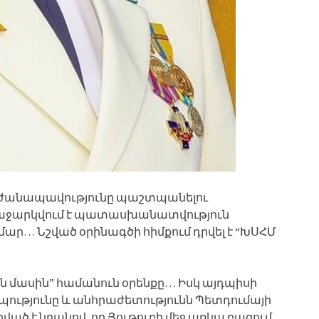
ժանապավությունը պաշտպանելու
առաջարկվում է պատասխանատվություն
ար… Նշված օրինագծի հիմքում դրվել է “ԽՍՀՄ
ասին” համանուն օրենքը… Իսկ այդպիսի
ւթյունը և անհրաժետությունն Պետդումայի
 է նրանով, որ Յութուբի մեջ առկա բազում