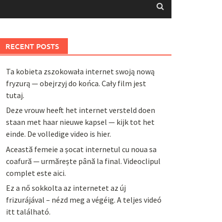
RECENT POSTS
Ta kobieta zszokowała internet swoją nową
fryzurą — obejrzyj do końca. Cały film jest
tutaj.
Deze vrouw heeft het internet versteld doen
staan met haar nieuwe kapsel — kijk tot het
einde. De volledige video is hier.
Această femeie a șocat internetul cu noua sa
coafură — urmărește până la final. Videoclipul
complet este aici.
Ez a nő sokkolta az internetet az új
frizurájával – nézd meg a végéig. A teljes videó
itt található.