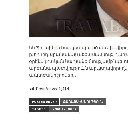
են Պուտինին հասցեագրված անթիվ վիրավ
խորհրդարանական մեծամասնությունը 
օրենսդրական նախաձեռնությամբ՝ պետ
արժանապատվությունն արատավորողնե
պատժամիջոցներ…
Post Views:
1,414
POSTED UNDER
ՔԱՂԱՔԱԿԱՆՈՒԹՅՈՒՆ
TAGGED
NORUTYUNNER