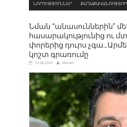
ՆՈՐՈՒԹՅՈՒՆՆԵՐ
ՔԱՂԱՔԱԿԱՆՈՒԹՅՈՒ
Նման “անասուններին” մե
հասարակությունից ու մտց
փորերից դուրս չգա…Արմ
կոշտ գրառումը
23.06.2020
Mariam