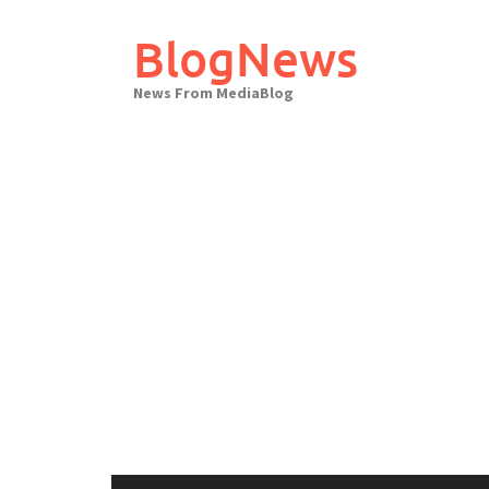
Skip
to
BlogNews
content
News From MediaBlog