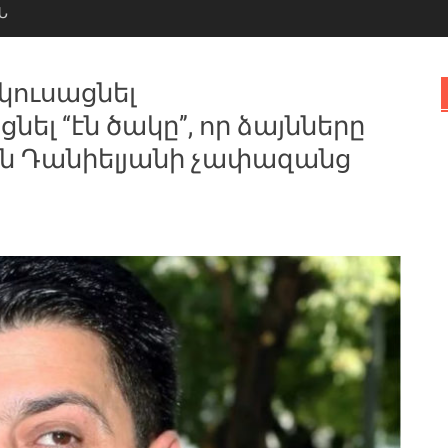
Ն
կուսացնել
նել “էն ծակը”, որ ձայնները
են Դանիելյանի չափազանց