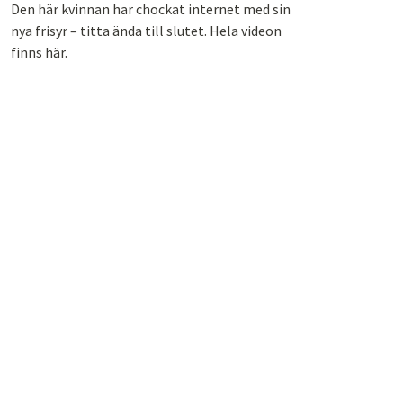
Den här kvinnan har chockat internet med sin
nya frisyr – titta ända till slutet. Hela videon
finns här.