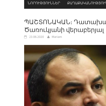
ՆՈՐՈՒԹՅՈՒՆՆԵՐ
ՔԱՂԱՔԱԿԱՆՈՒԹՅՈՒ
ՊԱՇՏՈՆԱԿԱՆ։ Դատախազո
Ծառուկյանի վերաբերյալ
23.06.2020
Mariam