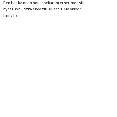
Den här kvinnan har chockat internet med sin
nya frisyr – titta ända till slutet. Hela videon
finns här.