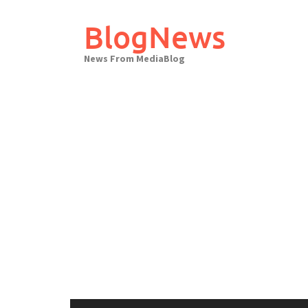
Skip
to
BlogNews
content
News From MediaBlog