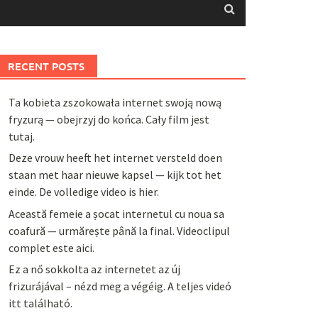
RECENT POSTS
Ta kobieta zszokowała internet swoją nową
fryzurą — obejrzyj do końca. Cały film jest
tutaj.
Deze vrouw heeft het internet versteld doen
staan met haar nieuwe kapsel — kijk tot het
einde. De volledige video is hier.
Această femeie a șocat internetul cu noua sa
coafură — urmărește până la final. Videoclipul
complet este aici.
Ez a nő sokkolta az internetet az új
frizurájával – nézd meg a végéig. A teljes videó
itt található.