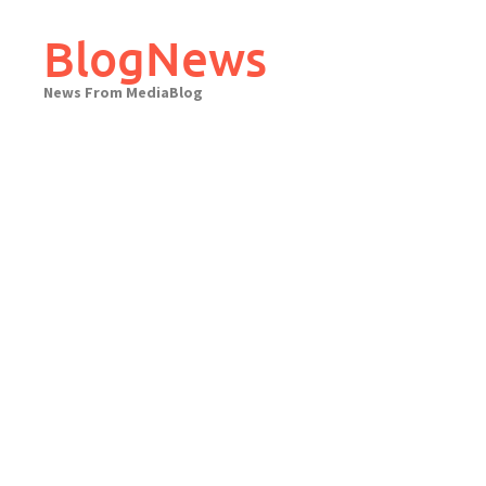
Skip
to
BlogNews
content
News From MediaBlog