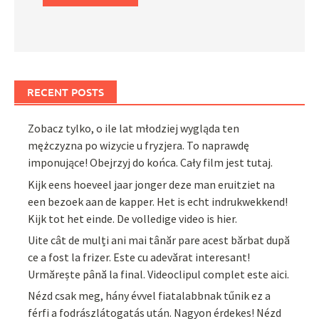
RECENT POSTS
Zobacz tylko, o ile lat młodziej wygląda ten
mężczyzna po wizycie u fryzjera. To naprawdę
imponujące! Obejrzyj do końca. Cały film jest tutaj.
Kijk eens hoeveel jaar jonger deze man eruitziet na
een bezoek aan de kapper. Het is echt indrukwekkend!
Kijk tot het einde. De volledige video is hier.
Uite cât de mulți ani mai tânăr pare acest bărbat după
ce a fost la frizer. Este cu adevărat interesant!
Urmărește până la final. Videoclipul complet este aici.
Nézd csak meg, hány évvel fiatalabbnak tűnik ez a
férfi a fodrászlátogatás után. Nagyon érdekes! Nézd