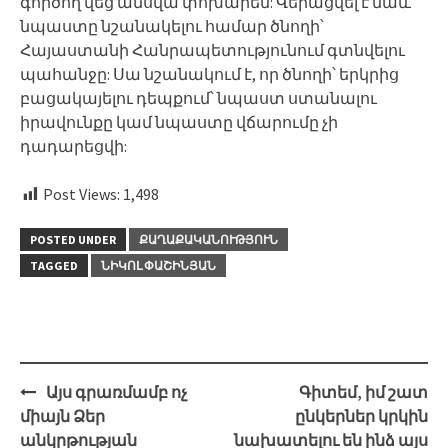
գործող վեց ամսվա փոխարեն: Վերացվել է նաև
նպաստը նշանակելու համար ծնողի՝
Հայաստանի Հանրապետությունում գտնվելու
պահանջը: Սա նշանակում է, որ ծնողի՝ երկրից
բացակայելու դեպքում՝ նպաստ ստանալու
իրավունքը կամ նպաստը վճարումը չի
դադարեցվի:
Post Views:
1,498
POSTED UNDER
ՔԱՂԱՔԱԿԱՆՈՒԹՅՈՒՆ
TAGGED
ՆԻԿՈԼ ՓԱՇԻՆՅԱՆ
Post
Այս գրառմամբ ոչ
Գիտեմ, իմ շատ
navigation
միայն Ձեր
ընկերներ կրկին
անկրթության
նախատելու են ինձ այս