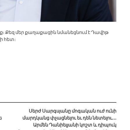
ք։ Քեզ մեր քաղաքացին նմանեցնում է Դավիթ
ի հետ։
Սերժ Սարգսյանը մոգական ուժ ունի
ե
մարդկանց փչացնելու եւ դեն նետելու․․․
Արմեն Դանիելյանի կոշտ և դիպուկ