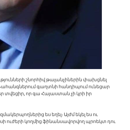
ւթյունների շնորհիվ թալանչիներին փախցնել
ալ Նահանգներում գաղտնի հանդիպում ունեցար
տվեցիր, որ գա Հայաստան չի կրի իր
մակերպողներից ես եղել։ Այժմ եկել ես ու
րսի ուժերի կողմից ֆինանսավորվող պրոեկտ դու