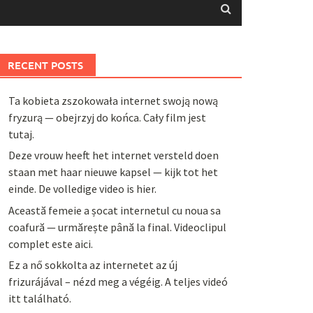
RECENT POSTS
Ta kobieta zszokowała internet swoją nową
fryzurą — obejrzyj do końca. Cały film jest
tutaj.
Deze vrouw heeft het internet versteld doen
staan met haar nieuwe kapsel — kijk tot het
einde. De volledige video is hier.
Această femeie a șocat internetul cu noua sa
coafură — urmărește până la final. Videoclipul
complet este aici.
Ez a nő sokkolta az internetet az új
frizurájával – nézd meg a végéig. A teljes videó
itt található.