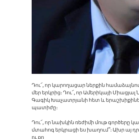
Դու՜, որ կարողացար ներքին համաձայնո
մեր երկրից։ Դու՜, որ Ամերիկայի Միացյ
Գագիկ Խաչատրյանի հետ և երաշխիքիներ 
պատիժը։
Դու՜, որ նախկին ռեժիմի մութ գործերը կազ
մտահոգ երկրացի ես խաղում՞։ Ախր այ դ
ու քո