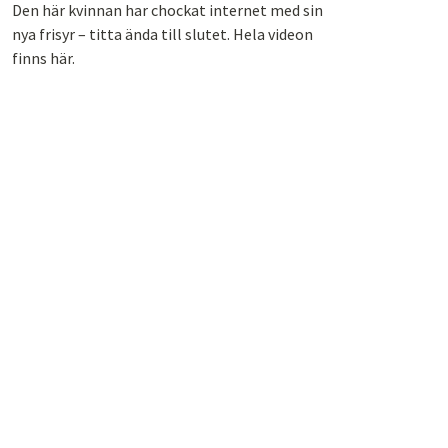
Den här kvinnan har chockat internet med sin
nya frisyr – titta ända till slutet. Hela videon
finns här.