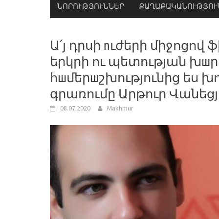
ՆՈՐՈՒԹՅՈՒՆՆԵՐ
ՔԱՂԱՔԱԿԱՆՈՒԹՅՈՒ
Ա՛յ դրսի nւժերի միջոցով
երկրի ու պետության խшր
հшմերшշխությունից ես խ
գրառումը Արթուր Վանեց
08.07.2020
Makhmur