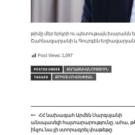
թիմը մեր երկրի ու պետութայն խարանն ե
Շահնազարյանի և Գուրգեն Եղիազարյան
Post Views:
1,097
POSTED UNDER
ՔԱՂԱՔԱԿԱՆՈՒԹՅՈՒՆ
TAGGED
ՔՐԻՍՏ ՀՈՎՍԵՓՅԱՆ
Post
ՀՀ նախագահ Արմեն Սարգսյանի
navigation
անսպասելի հայտարարությունը. ահա, թ
ինչու նա չի ստորագրել փաթեթը