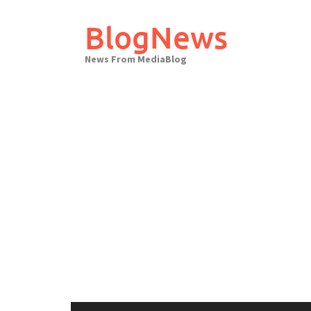
Skip
to
BlogNews
content
News From MediaBlog