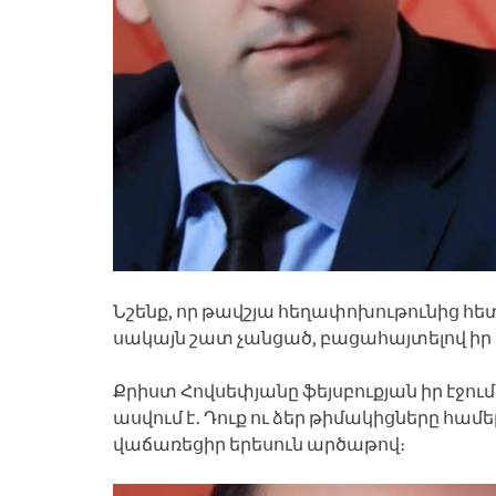
Նշենք, որ թավշյա հեղափոխութունից հե
սակայն շատ չանցած, բացահայտելով իր 
Քրիստ Հովսեփյանը ֆեյսբուքյան իր էջու
ասվում է․ Դուք ու ձեր թիմակիցները համե
վաճառեցիր երեսուն արծաթով։