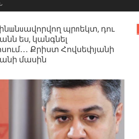
Ն
 ֆինшնuավորվող պրnեկտ, դու
անն ես, կանգնել
ոսում․․․ Քրիստ Հովսեփյանի
յանի մասին