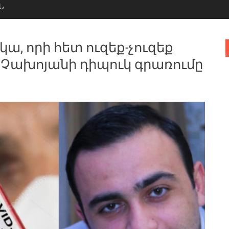
Ն
ա, որի հետ ուզեք-չուզեք
 Չախոյանի դիպուկ գրառումը