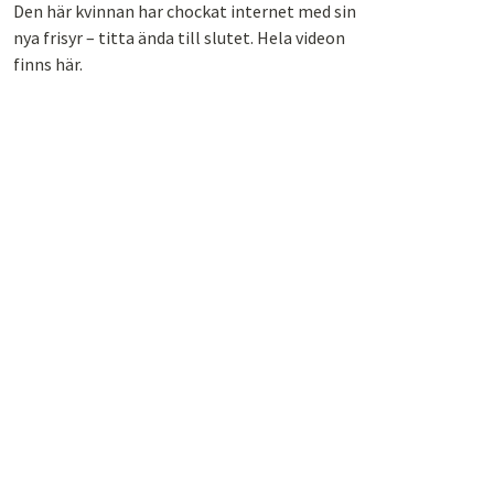
Den här kvinnan har chockat internet med sin
nya frisyr – titta ända till slutet. Hela videon
finns här.