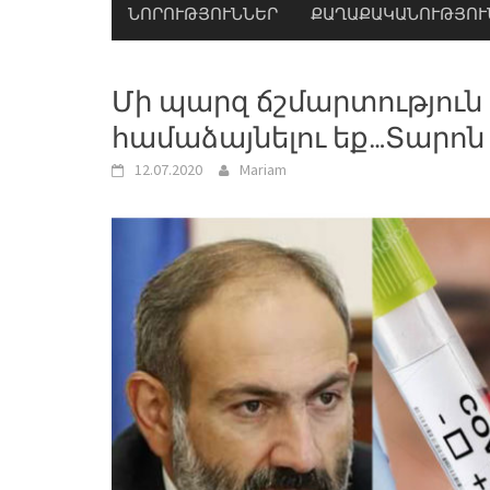
ՆՈՐՈՒԹՅՈՒՆՆԵՐ
ՔԱՂԱՔԱԿԱՆՈՒԹՅՈՒ
Մի պարզ ճշմարտություն կ
համաձայնելու եք…Տարոն
12.07.2020
Mariam