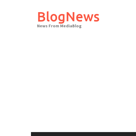
Skip
to
BlogNews
content
News From MediaBlog