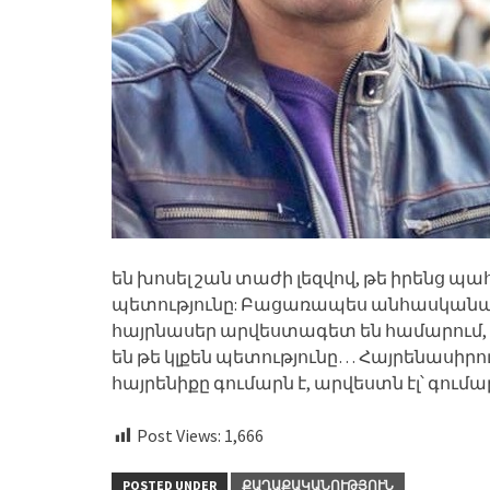
են խոսել շան տաժի լեզվով, թե իրենց պ
պետությունը: Բացառապես անհասկանալի 
հայրնասեր արվեստագետ են համարում,
են թե կլքեն պետությունը… Հայրենասիրո
հայրենիքը գումարն է, արվեստն էլ՝ գումա
Post Views:
1,666
POSTED UNDER
ՔԱՂԱՔԱԿԱՆՈՒԹՅՈՒՆ