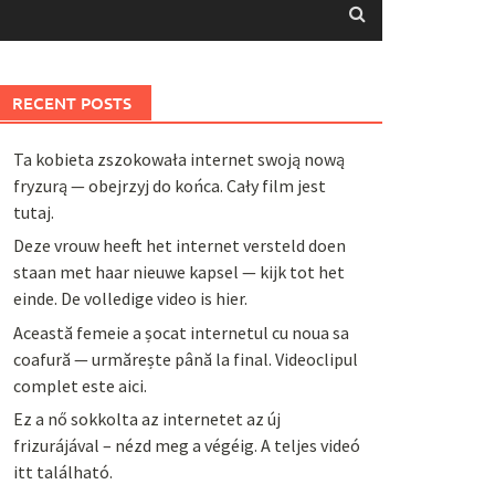
RECENT POSTS
Ta kobieta zszokowała internet swoją nową
fryzurą — obejrzyj do końca. Cały film jest
tutaj.
Deze vrouw heeft het internet versteld doen
staan met haar nieuwe kapsel — kijk tot het
einde. De volledige video is hier.
Această femeie a șocat internetul cu noua sa
coafură — urmărește până la final. Videoclipul
complet este aici.
Ez a nő sokkolta az internetet az új
frizurájával – nézd meg a végéig. A teljes videó
itt található.