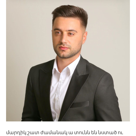
մարդիկ շատ ժամանակ ա տունն են նստած ու