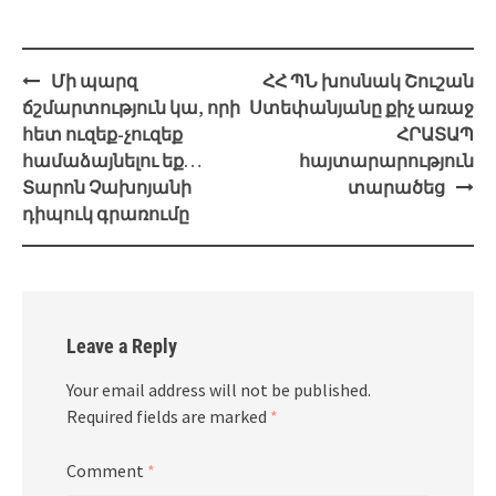
Post
Մի պարզ
ՀՀ ՊՆ խոսնակ Շուշան
navigation
ճշմարտություն կա, որի
Ստեփանյանը քիչ առաջ
հետ ուզեք-չուզեք
ՀՐԱՏԱՊ
համաձայնելու եք…
հայտարարություն
Տարոն Չախոյանի
տարածեց
դիպուկ գրառումը
Leave a Reply
Your email address will not be published.
Required fields are marked
*
Comment
*