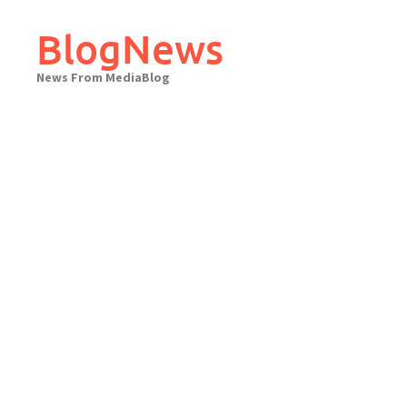
Skip
to
BlogNews
content
News From MediaBlog