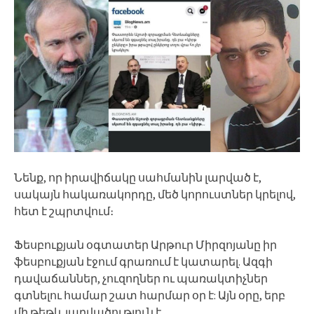
Նենք, որ իրավիճակը սահմանին լարված է,
սակայն հակառակորդը, մեծ կորուստներ կրելով,
հետ է շպրտվում։
Ֆեսբուքյան օգտատեր Արթուր Միրզոյանը իր
ֆեսբուքյան էջում գրառում է կատարել. Ազգի
դավաճաններ, չուզողներ ու պառակտիչներ
գտնելու համար շատ հարմար օր է: Այն օրը, երբ
մի թեթև լարվածություն է