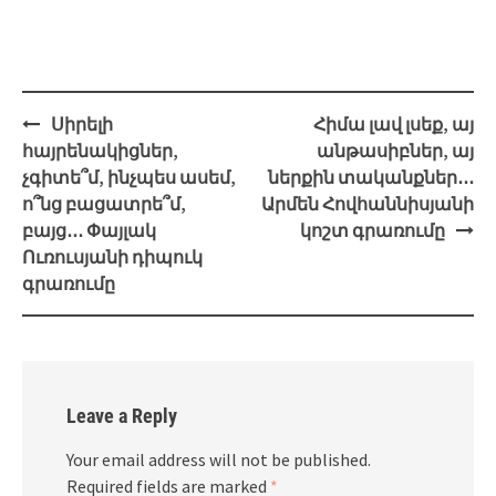
Post
Սիրելի
Հիմա լավ լսեք, այ
navigation
հայրենակիցներ,
անթասիբներ, այ
չգիտե՞մ, ինչպես ասեմ,
ներքին տականքներ․․․
ո՞նց բացատրե՞մ,
Արմեն Հովհաննիսյանի
բայց․․․ Փայլակ
կոշտ գրառումը
Ուռուսյանի դիպուկ
գրառումը
Leave a Reply
Your email address will not be published.
Required fields are marked
*