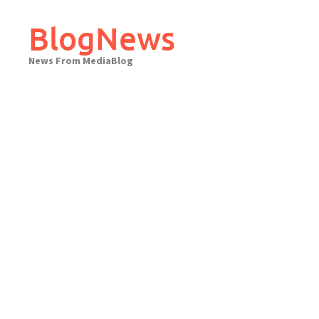
Skip
to
BlogNews
content
News From MediaBlog