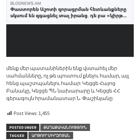
մենք մեր պատանիներին ենք վստահել մեր
սահմանները, ոչ թե պոստում քնելու համար, այլ
հենց պաշտպանելու համար: Կեցցե Հայոց
Բանակը, Կեցցե ՊՆ նախարարը և Կեցցե ՀՀ
գերագույն հրամանատար Ն. Փաշինյանը:
Post Views:
1,455
POSTED UNDER
ՔԱՂԱՔԱԿԱՆՈՒԹՅՈՒՆ
TAGGED
ԱՐԹՈՒՐ ՄԻՐԶՈՅԱՆ