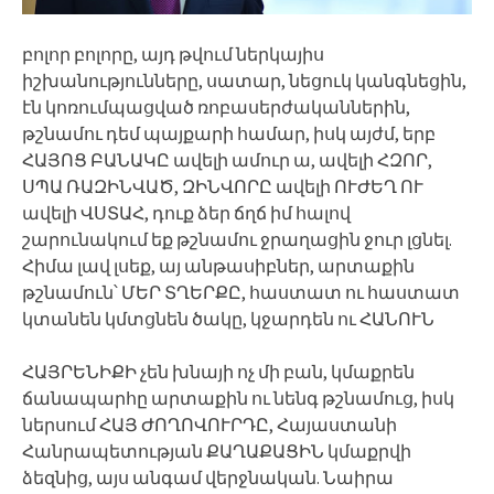
բոլոր բոլորը, այդ թվում ներկայիս
իշխանությունները, սատար, նեցուկ կանգնեցին,
էն կոռումպացված ռոբասերժականներին,
թշնամու դեմ պայքարի համար, իսկ այժմ, երբ
ՀԱՅՈՑ ԲԱՆԱԿԸ ավելի ամուր ա, ավելի ՀԶՈՐ,
ՍՊԱ ՌԱԶԻՆՎԱԾ, ԶԻՆՎՈՐԸ ավելի ՈՒԺԵՂ ՈՒ
ավելի ՎՍՏԱՀ, դուք ձեր ճղճ իմ հալով
շարունակում եք թշնամու ջրաղացին ջուր լցնել.
Հիմա լավ լսեք, այ անթասիբներ, արտաքին
թշնամուն՝ ՄԵՐ ՏՂԵՐՔԸ, հաստատ ու հաստատ
կտանեն կմտցնեն ծակը, կջարդեն ու ՀԱՆՈՒՆ
ՀԱՅՐԵՆԻՔԻ չեն խնայի ոչ մի բան, կմաքրեն
ճանապարհը արտաքին ու նենգ թշնամուց, իսկ
ներսում ՀԱՅ ԺՈՂՈՎՈՒՐԴԸ, Հայաստանի
Հանրապետության ՔԱՂԱՔԱՑԻՆ կմաքրվի
ձեզնից, այս անգամ վերջնական. Նաիրա