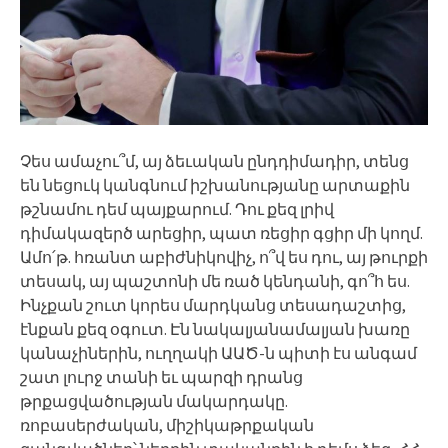
Չես ամաչու՞մ, այ ձեւական ընդդիմադիր, տենց
են նեցուկ կանգնում իշխանությանը արտաքին
թշնամու դեմ պայքարում. Դու քեզ լրիվ
դիմակազերծ արեցիր, պատ ռեցիր գցիր մի կողմ.
Ամո՛թ. հռանտ աբիժնիկովիչ, ո՞վ ես դու, այ թուրքի
տեսակ, այ պաշտոնի մե ռած կենդանի, գո՞հ ես.
Ինչքան շուտ կորես մարդկանց տեսադաշտից,
էնքան քեզ օգուտ. Էն նակալյանամալյան խառը
կանաչիներին, ուղղակի ԱԱԾ-ն պիտի էս անգամ
շատ լուրջ տանի եւ պարզի դրանց
թրքացվածության մակարդակը.
ռոբասերժական, միշիկաթրքական