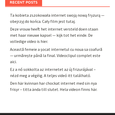
RECENT POSTS
Ta kobieta zszokowała internet swoją nową fryzurą —
obejrzyj do końca. Cały film jest tutaj.
Deze vrouw heeft het internet versteld doen staan
met haar nieuwe kapsel — kijk tot het einde. De
volledige video is hier.
Această femeie a șocat internetul cu noua sa coafură
— urmărește până la final. Videoclipul complet este
aici.
Ez a nő sokkolta az internetet az új frizurájával –
nézd meg a végéig. A teljes videó itt található.
Den här kvinnan har chockat internet med sin nya
frisyr – titta ända till slutet. Hela videon finns här.