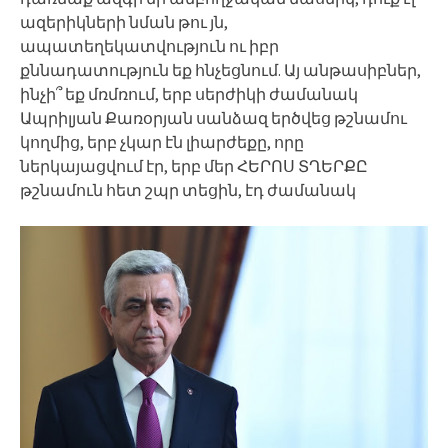
ազերիկների նման թու յն,
ապատեղեկատվություն ու իբր
քննադատություն եք հնչեցնում. Այ անթասիբներ,
ինչի՞ եք մռմռում, երբ սերժիկի ժամանակ
Ապրիլյան Քառօրյան սանձազ երծվեց թշնամու
կողմից, երբ չկար էն լիարժեքը, որը
ներկայացվում էր, երբ մեր ՀԵՐՈՍ ՏՂԵՐՔԸ
թշնամուն հետ շպր տեցին, էդ ժամանակ