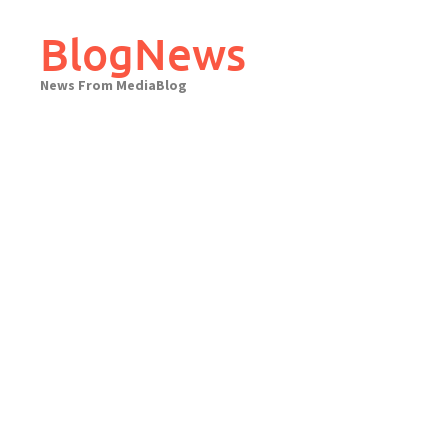
Skip
to
BlogNews
content
News From MediaBlog