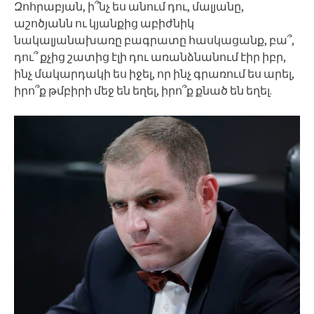
Զոհրաբյան, ի՞նչ ես անում դու, մալյանը,
աշոծյանն ու կյանքից աբիժնիկ
նակալյանախառը բագրատը հասկացանք, բա՞,
դու՞ քչից շատից էլի դու առանձնանում էիր իբր,
ինչ մակարդակի ես իջել, որ ինչ գրառում ես արել,
իրո՞ք թմբիրի մեջ են եղել, իրո՞ք քնած են եղել.