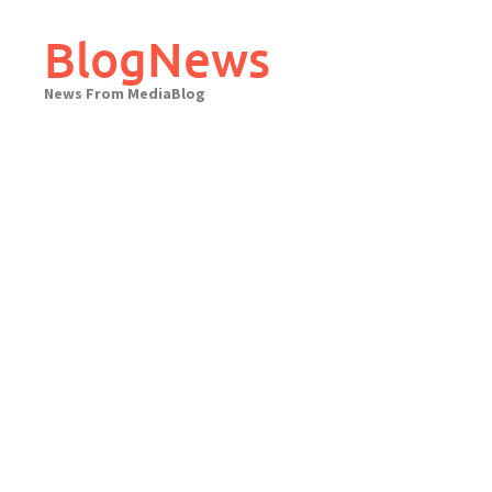
Skip
to
BlogNews
content
News From MediaBlog