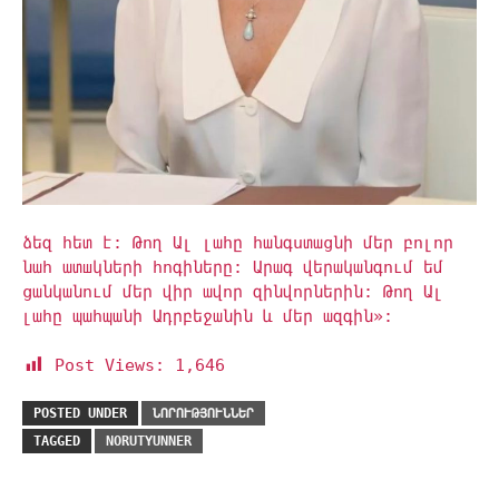
ձեզ հետ է: Թող Ալ լահը հանգստացնի մեր բոլոր
նահ ատшկների հոգիները: Արագ վերականգում եմ
ցանկանում մեր վիր ավոր զինվորներին: Թող Ալ
լահը պահպանի Ադրբեջանին և մեր ազգին»:
Post Views:
1,646
POSTED UNDER
ՆՈՐՈՒԹՅՈՒՆՆԵՐ
TAGGED
NORUTYUNNER