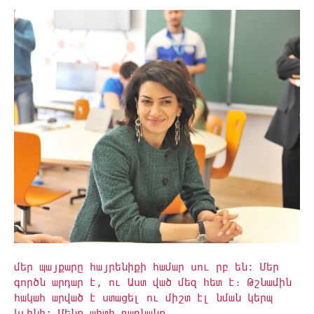
մեր պայքարը հայրենիքի համար սու րբ են: Մեր
գործն արդար է, ու Աստ ված մեզ հետ է։ Թշնամին
հակահ արված է ստացել ու միշտ էլ նման կերպ
կլինի: Մենք պիտի դառնանք