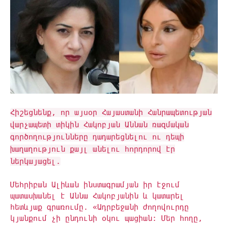
Հիշեցնենք, որ այսօր Հայաստանի Հանրապետության
վարչապետի տիկին Հակոբյան Աննան ռազմական
գործողությունները դադարեցնելու ու դեպի
խաղաղություն քայլ անելու հորդորով էր
ներկայացել.
Մեհրիբան Ալիևան ինստագրամյան իր էջում
պատասխանել է Աննա Հակոբյանին և կատարել
հետևյաք գրառումը. «Ադրբեջանի ժողովուրդը
կյանքում չի ընդունի օկու պացիան: Մեր հողը,