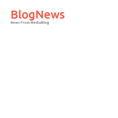
Skip
to
BlogNews
content
News From MediaBlog