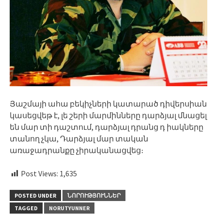
Յաշմայի ահա բեկիչների կատարած դիվերսիան
կասեցվեթ է, լե շերի մարմինները դարձյալ մնացել
են մար տի դաշտում, դարձյալ դրանց դ իակները
տանող չկա, Դարձյալ մար տական
առաջադրանքը չիրականացվեց։
Post Views:
1,635
POSTED UNDER
ՆՈՐՈՒԹՅՈՒՆՆԵՐ
TAGGED
NORUTYUNNER