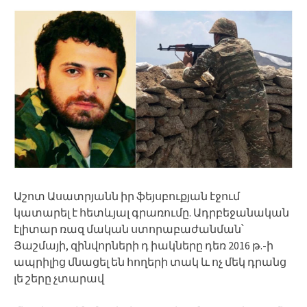
Աշոտ Ասատրյանն իր ֆեյսբուքյան էջում
կատարել է հետևյալ գրառումը. Ադրբեջանական
էլիտար ռազ մական ստորաբաժանման՝
Յաշմայի, զինվորների դ իակները դեռ 2016 թ.-ի
ապրիլից մնացել են հողերի տակ և ոչ մեկ դրանց
լե շերը չտարավ