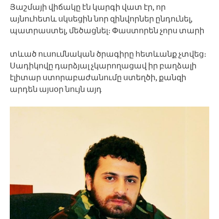
Յաշմայի վիճակը էն կարգի վատ էր, որ
այնուհետև սկսեցին նոր զինվորներ ընդունել,
պատրաստել, մեծացնել։ Փաստորեն չորս տարի
տևած ուսումնական ծրագիրը հետևանք չտվեց։
Սադիկովը դարձյալ չկարողացավ իր բաղձալի
էլիտար ստորաբաժանումը ստեղծի, քանզի
արդեն այսօր նույն այդ