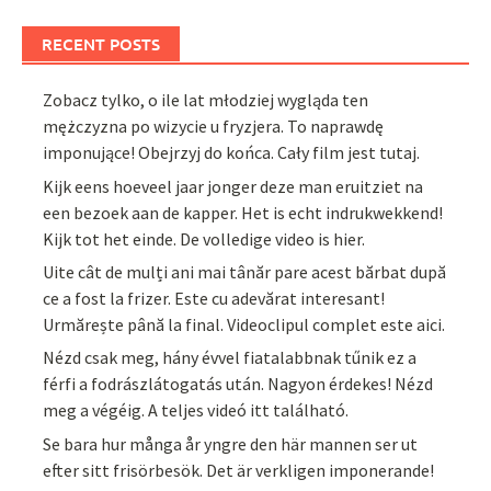
RECENT POSTS
Zobacz tylko, o ile lat młodziej wygląda ten
mężczyzna po wizycie u fryzjera. To naprawdę
imponujące! Obejrzyj do końca. Cały film jest tutaj.
Kijk eens hoeveel jaar jonger deze man eruitziet na
een bezoek aan de kapper. Het is echt indrukwekkend!
Kijk tot het einde. De volledige video is hier.
Uite cât de mulți ani mai tânăr pare acest bărbat după
ce a fost la frizer. Este cu adevărat interesant!
Urmărește până la final. Videoclipul complet este aici.
Nézd csak meg, hány évvel fiatalabbnak tűnik ez a
férfi a fodrászlátogatás után. Nagyon érdekes! Nézd
meg a végéig. A teljes videó itt található.
Se bara hur många år yngre den här mannen ser ut
efter sitt frisörbesök. Det är verkligen imponerande!