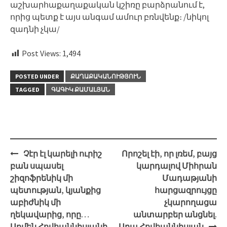
աշխարհաքաղաքական կշիռը բարձրանում է,
որից պետք է այս անգամ ամուր բռնվենք։ /նիկոլ
զադնի չկա/
Post Views:
1,494
POSTED UNDER
ՔԱՂԱՔԱԿԱՆՈՒԹՅՈՒՆ
TAGGED
ԳԱԳԻԿ ՔԱՄԱԼՅԱՆ
Post
Չէր էլ կարելի ուրիշ
Որոշել էի, որ լռեմ, բայց
navigation
բան սպասել
կարդալով Միհրան
շիզոֆրենիկ մի
Մադաթյանի
պետության, կյանքից
հարցազրույցը
աբիժնիկ մի
չկարողացա
ղեկավարից, որը…
անտարբեր անցնել.
Արմեն Հովհաննիսյանի
Արա Հովհաննիսյան