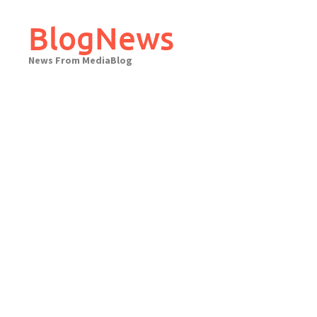
Skip
to
BlogNews
content
News From MediaBlog