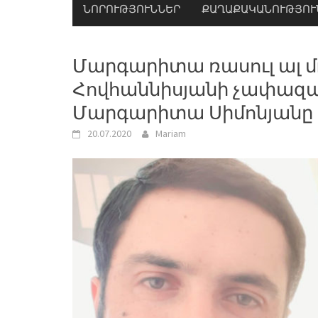
ՆՈՐՈՒԹՅՈՒՆՆԵՐ
ՔԱՂԱՔԱԿԱՆՈՒԹՅՈՒ
Մարգարիտա ռասուլ ալ մ
Հովհաննիսյանի չափազա
Մարգարիտա Սիմոնյանը 
20.07.2020
Mariam