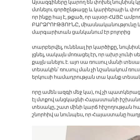
Այսազգիները կարող են փոխել նույնիսկ կր
մտնելու գործընթացը և կարիերայի և փ
որ ինքը հայ է, թքած, որ այսօր ՀԱՅԸ ամ
ԲԱՐՁՐՈՒԹՅՈՒՆԸ, միասնականությունը և հ
մարգարիտան ցանկանում էր բոլորից
տարբերվել, ունենալ իր կարծիքը, նույնիս
լցնել, սակայն մոռացել էր, որ ախր չունի 
քայլն անելու է. այո սա ռուսուլ մանի տ
տեսակին՝ ռուսուլ ման չի նշանակում ռու
երկուսի համադրության տա կանք տեսակ
որը ամեն ազգի մեջ կա), ով չի պատկերացն
էլ մտքով անցկացնի Հայաստանի իշխանո
տեսակը, շատ մինի կարճ հիշողության հա
շնորհիվ ա նունպես, որ Հայաստանը հ