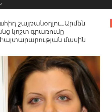
Ն
шհիդ շայթանօղլու…Արմեն
նց կոշտ գրառումը
հայտարարության մասին