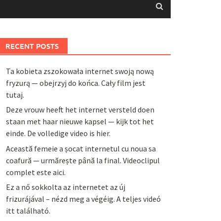
RECENT POSTS
Ta kobieta zszokowała internet swoją nową
fryzurą — obejrzyj do końca. Cały film jest
tutaj.
Deze vrouw heeft het internet versteld doen
staan met haar nieuwe kapsel — kijk tot het
einde. De volledige video is hier.
Această femeie a șocat internetul cu noua sa
coafură — urmărește până la final. Videoclipul
complet este aici.
Ez a nő sokkolta az internetet az új
frizurájával – nézd meg a végéig. A teljes videó
itt található.