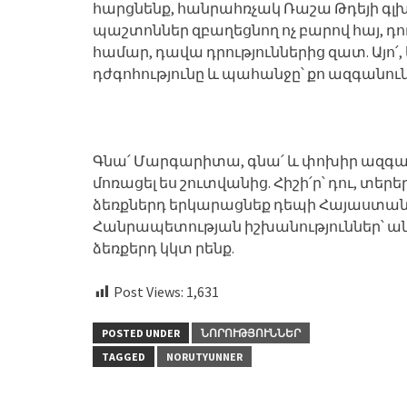
հարցնենք, հանրահռչակ Ռաշա Թդեյի գլ
պաշտոններ զբաղեցնող ոչ բարով հայ, դու
համար, դավա դրություններից զատ. Այո՛
դժգոհությունը և պահանջը՝ քո ազգանու
Գնա՛ Մարգարիտա, գնա՛ և փոխիր ազգանու
մոռացել ես շուտվանից. Հիշի՛ր՝ դու, տեր
ձեռքներդ երկարացնեք դեպի Հայաստան
Հանրապետության իշխանություններ՝ անհ
ձեռքերդ կկտ րենք.
Post Views:
1,631
POSTED UNDER
ՆՈՐՈՒԹՅՈՒՆՆԵՐ
TAGGED
NORUTYUNNER