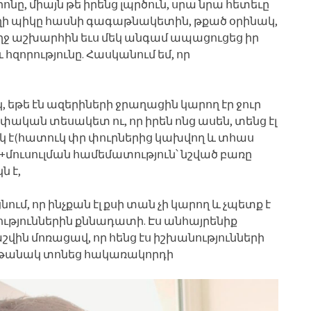
ոնը, միայն թե իրենց լպրծուն, սրա նրա հետեւը
ողի պիկը հասնի գագաթնակետին, թքած օրինակ,
բողջ աշխարհին եւս մեկ անգամ ապացուցեց իր
զորությունը. Հասկանում եմ, որ
կ, եթե էն ազերիների ջրաղացին կարող էր ջուր
սեփական տեսակետ ու, որ իրեն ոնց ասեն, տենց էլ
եսակ է(հատուկ փր փուրներից կախվող և տհաս
ս+մուսուլման համեմատություն՝ նշված բառը
ն է,
ում, որ ինչքան էլ քսի տան չի կարող և չպետք է
ւթյուններին քննադատի. Էս անհայրենիք
շվին մոռացավ, որ հենց էս իշխանությունների
աղթանակ տոնեց հակառակորդի