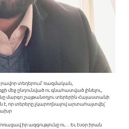
րավոր տեղերում՝ ռազմական,
ի մեջ ընդունված ու գնահատված լինելու,
ամենը մարգո շայթանօղլու տերերին Հայաստանի
ան է, որ տերերը չկարողնալով արտահայտվել՝
ն ախր
ռացավ իր ազգությունը ու… Եւ էսօր իրան