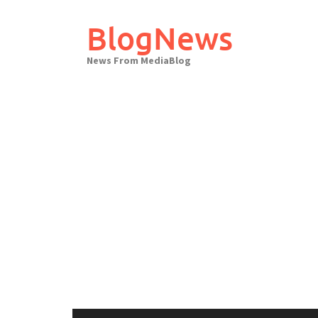
Skip
to
BlogNews
content
News From MediaBlog