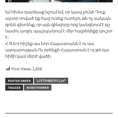
եմ հիմա դարձյաք նշում եմ, որ կապ չունի Դուք
այսօր սոված եք հաց ունեք ուտելու թե ոչ սակայն
գոնե գիտենք, որ այն զինվորը որը կանգնում է թշ
նամու առջև պաշպանում է մեր հայրենիքը կուշտ
է։
Հ.Գ.ԵՎ հիշեք սա նոր Հայաստանն է ու սա
արդարության Ու օրենքի Հայաստան է ոչ թե դա
հիճի կամ մերժ վածի։
Post Views:
1,658
POSTED UNDER
ՆՈՐՈՒԹՅՈՒՆՆԵՐ
TAGGED
NORUTYUNNER