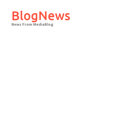
Skip
to
BlogNews
content
News From MediaBlog