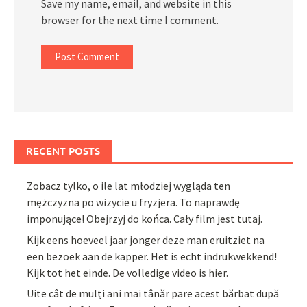
Save my name, email, and website in this
browser for the next time I comment.
RECENT POSTS
Zobacz tylko, o ile lat młodziej wygląda ten
mężczyzna po wizycie u fryzjera. To naprawdę
imponujące! Obejrzyj do końca. Cały film jest tutaj.
Kijk eens hoeveel jaar jonger deze man eruitziet na
een bezoek aan de kapper. Het is echt indrukwekkend!
Kijk tot het einde. De volledige video is hier.
Uite cât de mulți ani mai tânăr pare acest bărbat după