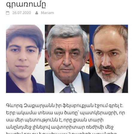
գրառումը
26.07.2020
Mariam
Գևորգ Զաքարյանն իր ֆեյսբուքյան էջում գրել է.
Երբ ակամա տեսա այս ծառը՝ պատկերացրի, որ
սա մեր պետությունն է, որը քսան տարի
անընդմեջ լինելով ավտորիտար ռեժիմի մեջ
հազիվ դուրս է գալիս այս 2 քարերի արանքից,