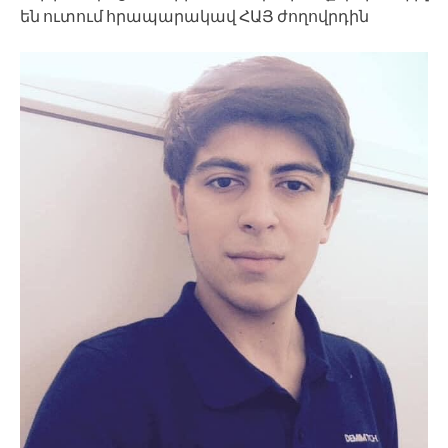
են ուտում հրապարակավ ՀԱՅ ժողովրդին