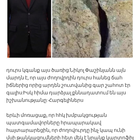
դուրս կգանք այս ծառից:Նիկոլ Փաշինյանն այն
մարդն է, որ այս ժողովրդին դուրս հանեց ճահ
իճներից որից արդեն շուտվանից գար շահոտ էր
գալիս:Իսկ հիմա դարձյալ քննադատում են այս
իշխանությանը: Հարգելիներս
երևի մոռացաք, որ հհկ խմբակցության
պատգամավորները հրապարակավ
հայտարարեցին, որ ժողովուրդը ինչ կապ ունի
մսի թանկացումների հետ մեկ է նրանք կարտոֆիլ