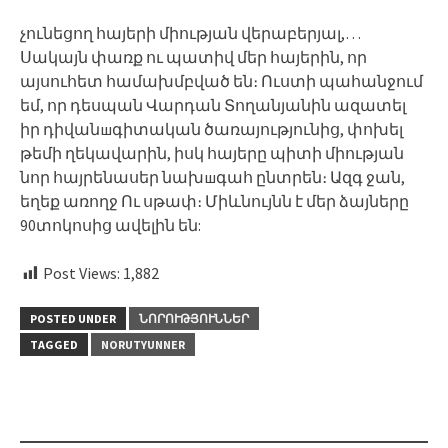
չունեցող հայերի միության վերաբերյալ,…
Սակայն փառք ու պատիվ մեր հայերին, որ
այսուհետ համախմբված են։ Ուստի պահանջում
եմ, որ դեսպան Վարդան Տողանյանին ազատել
իր դիվանшգիտական ծառայությունից, փոխել
թեմի ղեկավարին, իսկ հայերը պիտի միության
նոր հայրենասեր նախшգահ ընտրեն։ Ազգ ջան,
եղեք առողջ Ու սթափ։ Միևնույնն է մեր ձայները
90տոկոսից ավելին են:
Post Views:
1,882
POSTED UNDER
ՆՈՐՈՒԹՅՈՒՆՆԵՐ
TAGGED
NORUTYUNNER