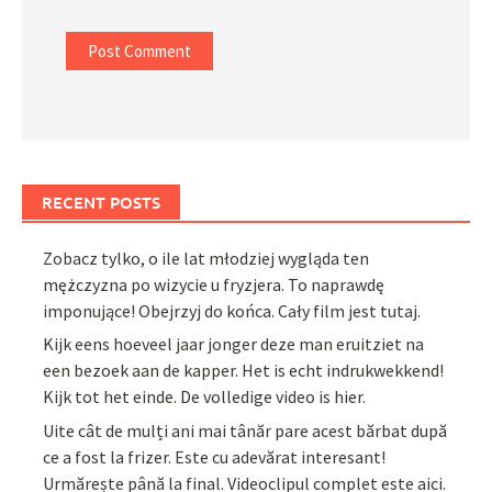
RECENT POSTS
Zobacz tylko, o ile lat młodziej wygląda ten
mężczyzna po wizycie u fryzjera. To naprawdę
imponujące! Obejrzyj do końca. Cały film jest tutaj.
Kijk eens hoeveel jaar jonger deze man eruitziet na
een bezoek aan de kapper. Het is echt indrukwekkend!
Kijk tot het einde. De volledige video is hier.
Uite cât de mulți ani mai tânăr pare acest bărbat după
ce a fost la frizer. Este cu adevărat interesant!
Urmărește până la final. Videoclipul complet este aici.