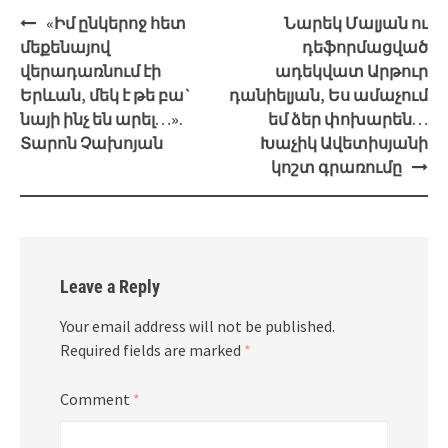
Post
«Իմ ընկերոջ հետ
Նարեկ Մալյան ու
navigation
մեքենայով
դեֆորմացված
վերադառնում էի
ադեկվատ Արթուր
Երևան, մեկ է թե բա`
դանիելյան, Ես ամաչում
նայի ինչ են արել…».
եմ ձեր փոխարեն…
Տարոն Չախոյան
Խաչիկ Ավետիսյանի
կոշտ գրառումը
Leave a Reply
Your email address will not be published.
Required fields are marked
*
Comment
*