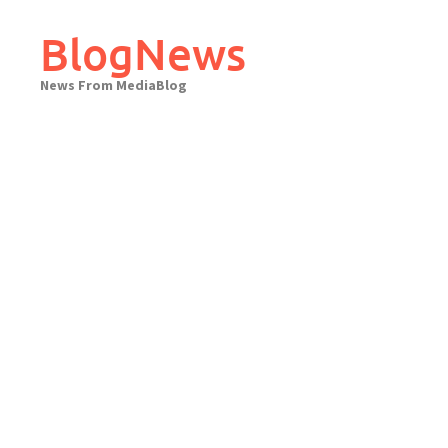
Skip
to
BlogNews
content
News From MediaBlog