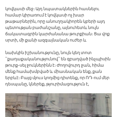
կովկասի մեջ։ Այդ նպատակներին հասնելու
համար կիրառում է կովկասի ոչ խար
թաթարներին, որը անուղղակիորեն կբերի այդ
պետության բաժանշանը, այնուհետև նույն
ճակատագրին կարժանանա թուրքիան։ Ցա վոք
սրտի, մի քանի ազգայնական ուժեր և
նախկին իշխանությունը, նույն կեղ տոտ
՝՝քաղաքականությունով՝՝ են զբաղված ինչպիսին
թուրք֊սել ջուկներինն է։ Ժողովուրդ ջան, հիմա
մենք համախմբված և միասնական ենք, քան
երբևէ։ Բայց մյուս կողմից դիտենք, որ ՌԴ-ում մեր
դեսպանը, կներեք, թյուրիմացություն է,