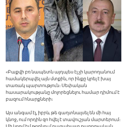
«Բաքվի բռ նապետն այդպես էլ չի կարողանում
համակերպվել այն մտքին, որ ինքը կրել է խայ
տառակ պարտություն։ Սեփական
հասարակությանը մոլորեցնելու համար դիմում է
բազում հնարքների։
Այս անգամ էլ, իբրև թե գաղտնալսել են մի հայ
կնոջ, ում որդին զո հվել է տավուշյան մարտերում։
Մի կողմ եմ թողնում բացահայտ քարոզչական