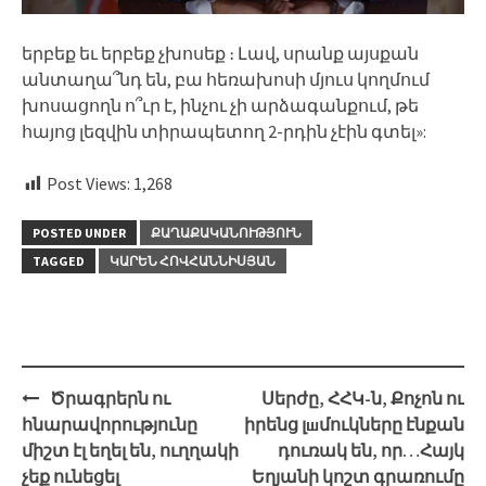
երբեք եւ երբեք չխոսեք ։ Լավ, սրանք այսքան
անտաղա՞նդ են, բա հեռախոսի մյուս կողմում
խոսացողն ո՞ւր է, ինչու չի արձագանքում, թե
հայոց լեզվին տիրապետող 2-րդին չէին գտել»:
Post Views:
1,268
POSTED UNDER
ՔԱՂԱՔԱԿԱՆՈՒԹՅՈՒՆ
TAGGED
ԿԱՐԵՆ ՀՈՎՀԱՆՆԻՍՅԱՆ
Post
Ծրագրերն ու
Սերժը, ՀՀԿ-ն, Քոչոն ու
navigation
հնարավորությունը
իրենց լшմուկները էնքան
միշտ էլ եղել են, ուղղակի
դուռակ են, որ…Հայկ
չեք ունեցել
Եղյանի կոշտ գրառումը