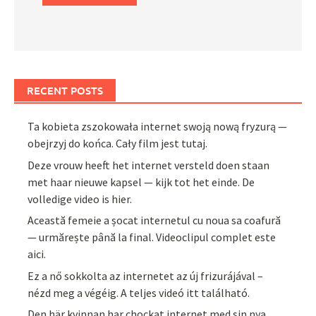
RECENT POSTS
Ta kobieta zszokowała internet swoją nową fryzurą —
obejrzyj do końca. Cały film jest tutaj.
Deze vrouw heeft het internet versteld doen staan
met haar nieuwe kapsel — kijk tot het einde. De
volledige video is hier.
Această femeie a șocat internetul cu noua sa coafură
— urmărește până la final. Videoclipul complet este
aici.
Ez a nő sokkolta az internetet az új frizurájával –
nézd meg a végéig. A teljes videó itt található.
Den här kvinnan har chockat internet med sin nya