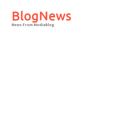
Skip
to
BlogNews
content
News From MediaBlog