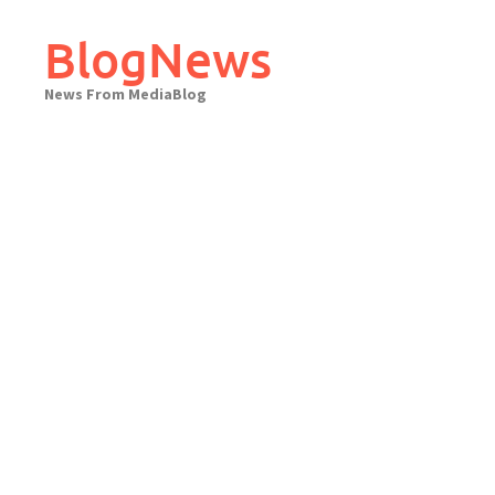
Skip
to
BlogNews
content
News From MediaBlog