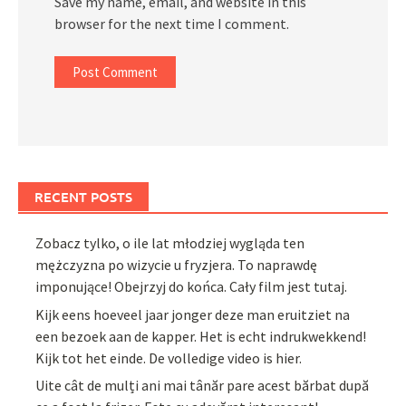
Save my name, email, and website in this
browser for the next time I comment.
RECENT POSTS
Zobacz tylko, o ile lat młodziej wygląda ten
mężczyzna po wizycie u fryzjera. To naprawdę
imponujące! Obejrzyj do końca. Cały film jest tutaj.
Kijk eens hoeveel jaar jonger deze man eruitziet na
een bezoek aan de kapper. Het is echt indrukwekkend!
Kijk tot het einde. De volledige video is hier.
Uite cât de mulți ani mai tânăr pare acest bărbat după