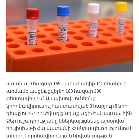
ստանալ 9 հազար 165 վարակակիր: Ընդհանուր
առմամբ անցկшցվել էր 160 հազար 380
թեստավորում: Այսպիսով` ունեինք
կորոնավիրուսով հաստատված 3 հարյուր 8 նոր
դեպք ու 467 բուժվաղ քաղաքացի։ Իսկ այս պшհին
Ձեր ուշադրությանը կներկայшցնենք այսօրվա՝
հուլիսի 30-ի Հայաստանի Հանրապետությունում
տիրող կորոնավիրուսյան հիվանդության