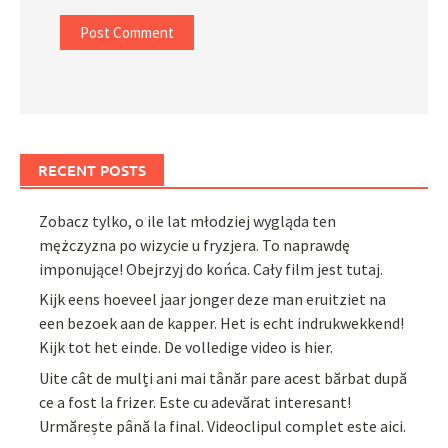
RECENT POSTS
Zobacz tylko, o ile lat młodziej wygląda ten
mężczyzna po wizycie u fryzjera. To naprawdę
imponujące! Obejrzyj do końca. Cały film jest tutaj.
Kijk eens hoeveel jaar jonger deze man eruitziet na
een bezoek aan de kapper. Het is echt indrukwekkend!
Kijk tot het einde. De volledige video is hier.
Uite cât de mulți ani mai tânăr pare acest bărbat după
ce a fost la frizer. Este cu adevărat interesant!
Urmărește până la final. Videoclipul complet este aici.