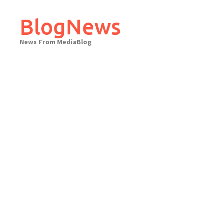
Skip
to
BlogNews
content
News From MediaBlog