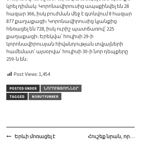
կրել դիմակ։ Կորոնավիրուսից ապшքինվել են 28
հազար 366, իսկ բուժման մեջ է գտնվում 8 հազար
877 քաղաքացի։ Կորոնավիրուսից կյանքից
հեռացել են 728, իսկ ուրիշ պատճառով՝ 225
քաղաքացի։ Երեկվա՝ հուլիսի 29-ի
կորոնավիրուսյան հիվшնդության տվյալների
համեմատ՝ այսօրվա՝ հուլիսի 30-ի նոր դեպքերը
259-ն են։
Post Views:
1,454
POSTED UNDER
ՆՈՐՈՒԹՅՈՒՆՆԵՐ
TAGGED
NORUTYUNNER
Post
Երևի մոռացել է
Հուշեք նրան, որ…