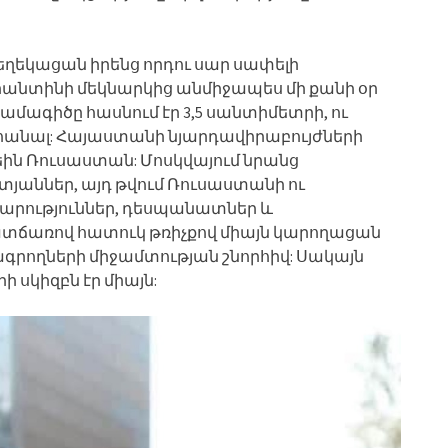
եղեկացան իրենց որդու սար սափելի
արանտինի մեկնարկից անմիջապես մի քանի օր
մագիծը հասնում էր 3,5 սանտիմետրի, ու
հանալ: Հայաստանի նյարդավիրաբույժների
ին Ռուսաստան: Մոսկվայում նրանց
տյաններ, այդ թվում Ռուսաստանի ու
րություններ, դեսպանատներ և
տճառով հատուկ թռիչքով միայն կարողացան
րագրողների միջամտության շնորհիվ: Սակայն
 սկիզբն էր միայն: