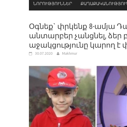
ՆՈՐՈՒԹՅՈՒՆՆԵՐ
ՔԱՂԱՔԱԿԱՆՈՒԹՅՈՒ
Օգնեք` փրկենք 8-ամյա Դ
անտարբեր չանցնել, ձեր բ
աջակցությունը կարող է 
30.07.2020
Makhmur