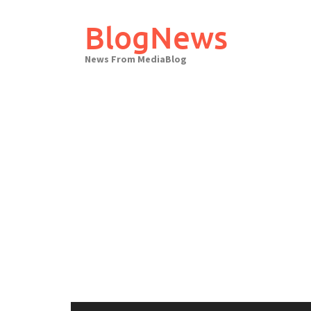
Skip
to
BlogNews
content
News From MediaBlog