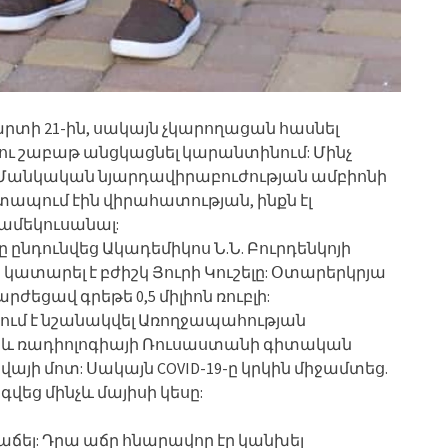
րտի 21-ին, սակայն չկարողացան հասնել
ու շաբաթ անցկացնել կարանտինում: Մինչ
, Մանկական նյարդավիրաբուժության ամբիոնի
շտապում էին վիրահատության, ինքն էլ
նամեկուսանալ:
 ընդունվեց Ակադեմիկոս Ն.Ն. Բուրդենկոյի
կատարել է բժիշկ Յուրի Կուշելը: Օտարերկրյա
եցավ գրեթե 0,5 միլիոն ռուբլի:
ում է նշանակվել Առողջապահության
և ռադիոլոգիայի Ռուսաստանի գիտական
վայի մոտ: Սակայն COVID-19-ը կրկին միջամտեց.
վեց մինչև մայիսի կեսը:
 աճել: Դրա աճը հնարավոր էր կանխել