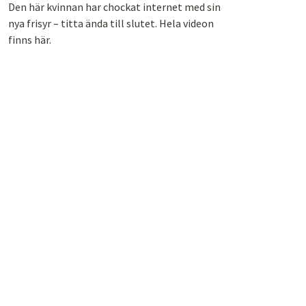
Den här kvinnan har chockat internet med sin
nya frisyr – titta ända till slutet. Hela videon
finns här.