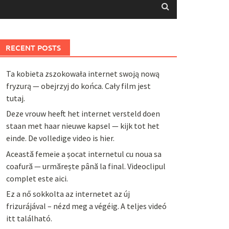
RECENT POSTS
Ta kobieta zszokowała internet swoją nową
fryzurą — obejrzyj do końca. Cały film jest
tutaj.
Deze vrouw heeft het internet versteld doen
staan met haar nieuwe kapsel — kijk tot het
einde. De volledige video is hier.
Această femeie a șocat internetul cu noua sa
coafură — urmărește până la final. Videoclipul
complet este aici.
Ez a nő sokkolta az internetet az új
frizurájával – nézd meg a végéig. A teljes videó
itt található.