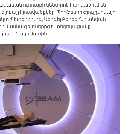
ամանակ ուռուցքի կենտրոն հարվածում են
ու այլ հյուսվածքներ: Պրոֆեսոր Ժյուլդկովայի
կտ Պետերբուրգ, Սերգեյ Բերեզինի անվան
րի մասնագետներից էլ տեղեկացանք
իրավիճակի մասին: