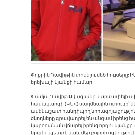
Փոքրիկ Դավիթին փրկելու մեծ հույսերը:
երեխայի կյանքի համար
8-ամյա Դավիթ Ավագյանը սարս ափելի ա
համակարգի (ԿՆՀ) սաղմնային ուռուցք՝ մ
ամենաշատ հանդիպող նորագոյացությունն
ծնողները գրավադրել են անգամ իրենց հ
կարողանան վճարել իրենց որդու կյանքը 
նրանց պետք է նաև մեր բոլորի օգնությու