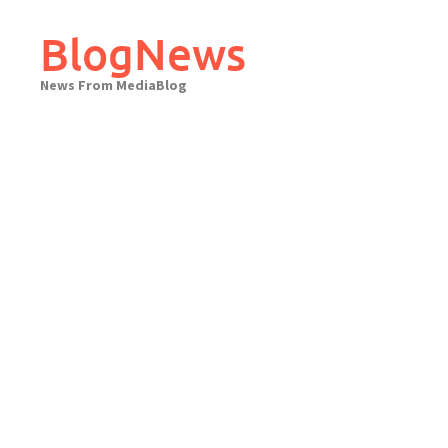
Skip
to
BlogNews
content
News From MediaBlog