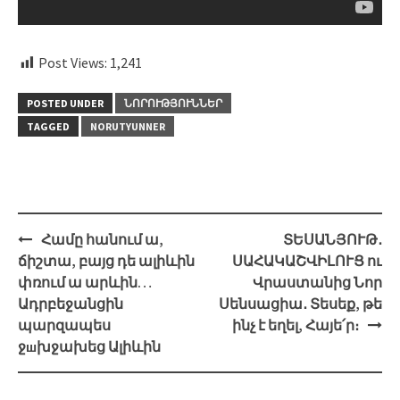
Post Views:
1,241
POSTED UNDER
ՆՈՐՈՒԹՅՈՒՆՆԵՐ
TAGGED
NORUTYUNNER
Post
Համը հանում ա,
ՏԵՍԱՆՅՈՒԹ․
navigation
ճիշտա, բայց դե ալիևին
ՍԱՀԱԿԱՇՎԻԼՈՒՑ ու
փռում ա արևին…
Վրաստանից Նոր
Ադրբեջանցին
Սենսացիա․ Տեսեք, թե
պարզապես
ինչ է եղել, Հայե՛ր։
ջшխջախեց Ալիևին