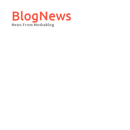
Skip
to
BlogNews
content
News From MediaBlog