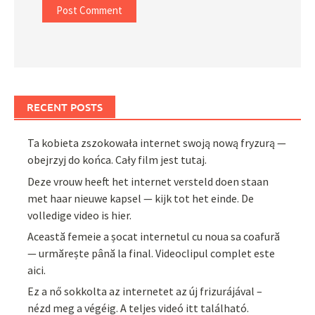
RECENT POSTS
Ta kobieta zszokowała internet swoją nową fryzurą —
obejrzyj do końca. Cały film jest tutaj.
Deze vrouw heeft het internet versteld doen staan
met haar nieuwe kapsel — kijk tot het einde. De
volledige video is hier.
Această femeie a șocat internetul cu noua sa coafură
— urmărește până la final. Videoclipul complet este
aici.
Ez a nő sokkolta az internetet az új frizurájával –
nézd meg a végéig. A teljes videó itt található.