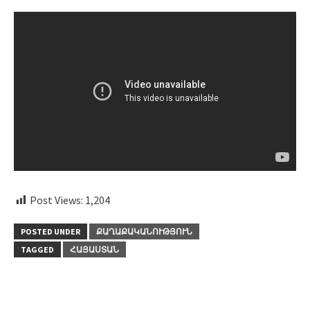
Post Views:
1,204
POSTED UNDER
ՔԱՂԱՔԱԿԱՆՈՒԹՅՈՒՆ
TAGGED
ՀԱՅԱՍՏԱՆ