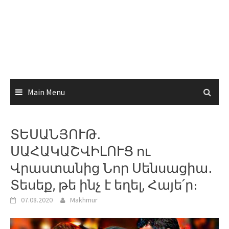
Main Menu
ՏԵՍԱՆՅՈՒԹ․
ՍԱՀԱԿԱՇՎԻԼՈՒՑ ու
Վրաստանից Նոր Սենսացիա․
Տեսեք, թե ինչ է եղել, Հայե՛ր։
07.08.2020
Makhmur