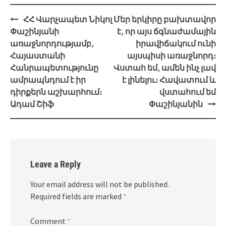
Post
ՀՀ Վարչապետ Նիկոլ
Մեր երկիրը բախտավոր
navigation
Փաշինյանի
է, որ այս ճգնաժամային
առաջնորդությամբ,
իրավիճակում ունի
Հայաստանի
այսպիսի առաջնորդ։
Հանրապետությունը
Վստահ եմ, ամեն ինչ լավ
ամրապնդում է իր
է լինելու։ Հավատում և
դիրքերն աշխարհում։
վստահում եմ
Ադամ Շիֆ
Փաշինյանին
Leave a Reply
Your email address will not be published.
Required fields are marked
*
Comment
*