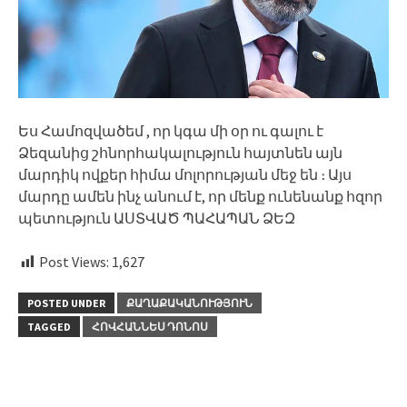
Ես Համոզվածեմ , որ կգա մի օր ու գալու է
Ձեզանից շհնորհակալություն հայտնեն այն
մարդիկ ովքեր հիմա մոլորության մեջ են ։ Այս
մարդը ամեն ինչ անում է, որ մենք ունենանք հզոր
պետություն ԱՍՏՎԱԾ ՊԱՀԱՊԱՆ ՁԵԶ
Post Views:
1,627
POSTED UNDER
ՔԱՂԱՔԱԿԱՆՈՒԹՅՈՒՆ
TAGGED
ՀՈՎՀԱՆՆԵՍ ԴՈՆՈՍ