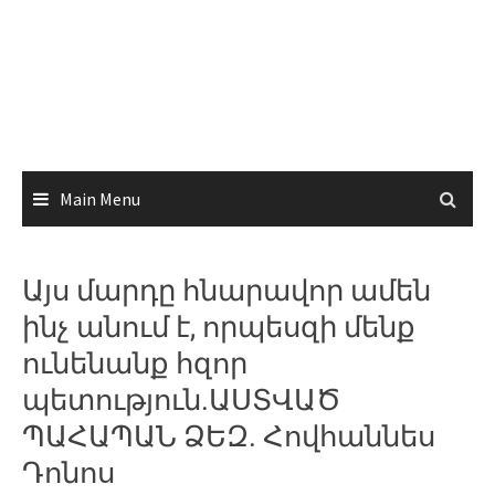
Main Menu
Այս մարդը հնարավոր ամեն
ինչ անում է, որպեսզի մենք
ունենանք հզոր
պետություն.ԱՍՏՎԱԾ
ՊԱՀԱՊԱՆ ՁԵԶ. Հովհաննես
Դոնոս