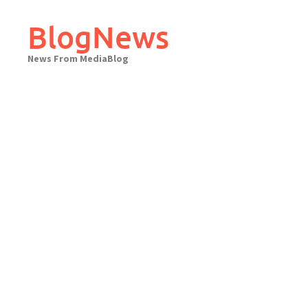
Skip
to
BlogNews
content
News From MediaBlog